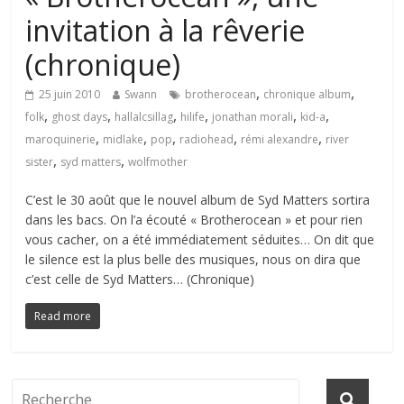
invitation à la rêverie
(chronique)
,
,
25 juin 2010
Swann
brotherocean
chronique album
,
,
,
,
,
,
folk
ghost days
hallalcsillag
hilife
jonathan morali
kid-a
,
,
,
,
,
maroquinerie
midlake
pop
radiohead
rémi alexandre
river
,
,
sister
syd matters
wolfmother
C’est le 30 août que le nouvel album de Syd Matters sortira
dans les bacs. On l’a écouté « Brotherocean » et pour rien
vous cacher, on a été immédiatement séduites… On dit que
le silence est la plus belle des musiques, nous on dira que
c’est celle de Syd Matters… (Chronique)
Read more