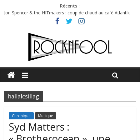
Récents :
Jon Spencer & the HITmakers : coup de chaud au café Atlantik
Hellfest 2026 vendredi : température et émotions en hausse
Hellfest 2026 jeudi : impossible de choisir entre chaleur et bonne
humeur
Première édition du Midgard Festival : entre bière, métal et
tatouages
Charlie Puth à l’Olympia : la leçon de pop du Professeur Puth
hallalcsillag
Chronique
Musique
Syd Matters :
« Brotherocean », une