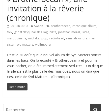
invitation à la rêverie
(chronique)
,
,
25 juin 2010
Swann
brotherocean
chronique album
,
,
,
,
,
,
folk
ghost days
hallalcsillag
hilife
jonathan morali
kid-a
,
,
,
,
,
maroquinerie
midlake
pop
radiohead
rémi alexandre
river
,
,
sister
syd matters
wolfmother
C’est le 30 août que le nouvel album de Syd Matters sortira
dans les bacs. On l’a écouté « Brotherocean » et pour rien
vous cacher, on a été immédiatement séduites… On dit que
le silence est la plus belle des musiques, nous on dira que
c’est celle de Syd Matters… (Chronique)
Read more