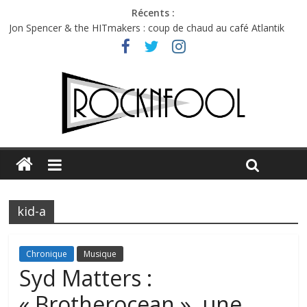
Récents :
Jon Spencer & the HITmakers : coup de chaud au café Atlantik
Hellfest 2026 vendredi : température et émotions en hausse
Hellfest 2026 jeudi : impossible de choisir entre chaleur et bonne
humeur
Première édition du Midgard Festival : entre bière, métal et
tatouages
Charlie Puth à l’Olympia : la leçon de pop du Professeur Puth
kid-a
Chronique
Musique
Syd Matters :
« Brotherocean », une