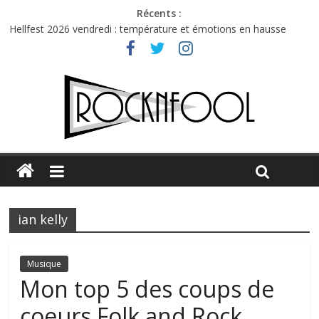
Récents :
Hellfest 2026 vendredi : température et émotions en hausse
Hellfest 2026 jeudi : impossible de choisir entre chaleur et bonne
humeur
Première édition du Midgard Festival : entre bière, métal et
tatouages
Charlie Puth à l’Olympia : la leçon de pop du Professeur Puth
Jon Spencer & the HITmakers : coup de chaud au café Atlantik
ian kelly
Musique
Mon top 5 des coups de
coeurs Folk and Rock