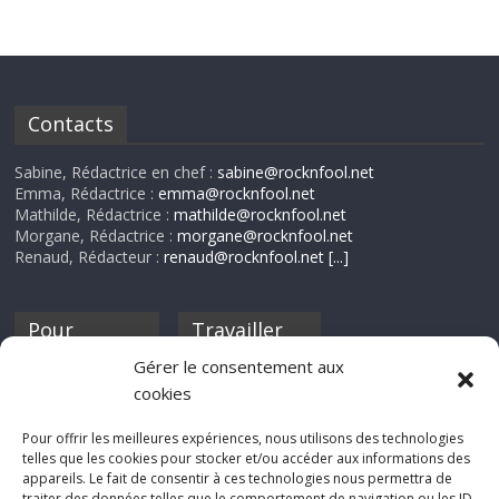
Contacts
Sabine, Rédactrice en chef :
sabine@rocknfool.net
Emma, Rédactrice :
emma@rocknfool.net
Mathilde, Rédactrice :
mathilde@rocknfool.net
Morgane, Rédactrice :
morgane@rocknfool.net
Renaud, Rédacteur :
renaud@rocknfool.net
[...]
Pour
Travailler
nourrir ta
pour nous ?
Gérer le consentement aux
discothèque
cookies
Si tu souhaites
contribuer à
Pour offrir les meilleures expériences, nous utilisons des technologies
Rocknfool, n'hésite
telles que les cookies pour stocker et/ou accéder aux informations des
pas à nous envoyer
appareils. Le fait de consentir à ces technologies nous permettra de
tes chroniques de
traiter des données telles que le comportement de navigation ou les ID