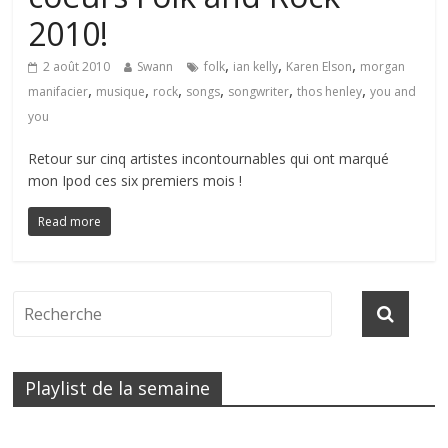
2010!
,
,
,
2 août 2010
Swann
folk
ian kelly
Karen Elson
morgan
,
,
,
,
,
,
manifacier
musique
rock
songs
songwriter
thos henley
you and
you
Retour sur cinq artistes incontournables qui ont marqué
mon Ipod ces six premiers mois !
Read more
Playlist de la semaine