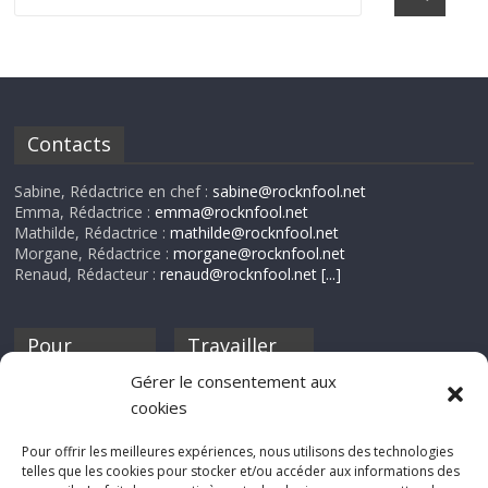
Contacts
Sabine, Rédactrice en chef :
sabine@rocknfool.net
Emma, Rédactrice :
emma@rocknfool.net
Mathilde, Rédactrice :
mathilde@rocknfool.net
Morgane, Rédactrice :
morgane@rocknfool.net
Renaud, Rédacteur :
renaud@rocknfool.net
[...]
Pour
Travailler
nourrir ta
pour nous ?
Gérer le consentement aux
discothèque
cookies
Si tu souhaites
contribuer à
Pour offrir les meilleures expériences, nous utilisons des technologies
Rocknfool, n'hésite
telles que les cookies pour stocker et/ou accéder aux informations des
pas à nous envoyer