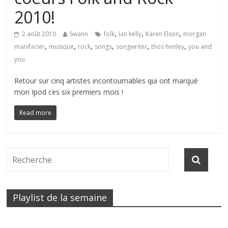
2010!
,
,
,
2 août 2010
Swann
folk
ian kelly
Karen Elson
morgan
,
,
,
,
,
,
manifacier
musique
rock
songs
songwriter
thos henley
you and
you
Retour sur cinq artistes incontournables qui ont marqué
mon Ipod ces six premiers mois !
Read more
Playlist de la semaine