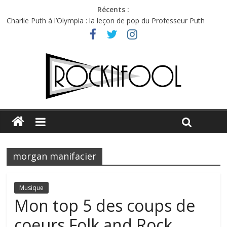
Récents :
Charlie Puth à l’Olympia : la leçon de pop du Professeur Puth
Festival Triptyque : un nouveau festival de musique indépendant
à Montréal
Hellfest 2026 vendredi : température et émotions en hausse
Hellfest 2026 jeudi : impossible de choisir entre chaleur et bonne
humeur
Première édition du Midgard Festival : entre bière, métal et
tatouages
morgan manifacier
Musique
Mon top 5 des coups de
coeurs Folk and Rock