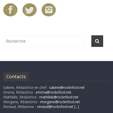
Contacts
Sabine, Rédactrice en chef :
sabine@rocknfool.net
Emma, Rédactrice :
emma@rocknfool.net
Mathilde, Rédactrice :
mathilde@rocknfool.net
Morgane, Rédactrice :
morgane@rocknfool.net
Renaud, Rédacteur :
renaud@rocknfool.net
[...]