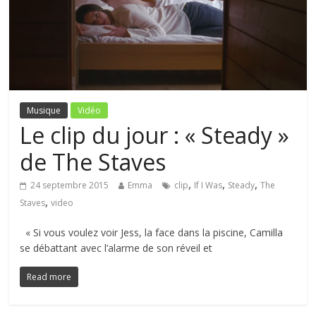
Musique
Vidéo
Le clip du jour : « Steady »
de The Staves
,
,
,
24 septembre 2015
Emma
clip
If I Was
Steady
The
,
Staves
video
« Si vous voulez voir Jess, la face dans la piscine, Camilla
se débattant avec l’alarme de son réveil et
Read more