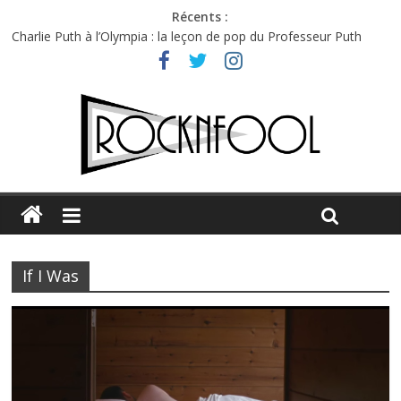
Récents :
Charlie Puth à l’Olympia : la leçon de pop du Professeur Puth
Festival Triptyque : un nouveau festival de musique indépendant
à Montréal
Hellfest 2026 vendredi : température et émotions en hausse
Hellfest 2026 jeudi : impossible de choisir entre chaleur et bonne
humeur
Première édition du Midgard Festival : entre bière, métal et
tatouages
If I Was