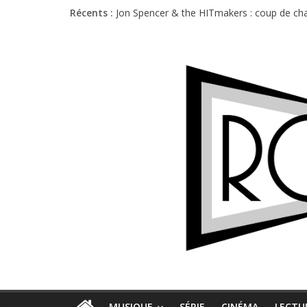
Récents :
Jon Spencer & the HITmakers : coup de cha
Hellfest 2026 vendredi : température et é
Hellfest 2026 jeudi : impossible de choisir
Première édition du Midgard Festival : entr
Charlie Puth à l’Olympia : la leçon de pop 
MUSIQUE
SÉRIE
CINÉMA
LECTU