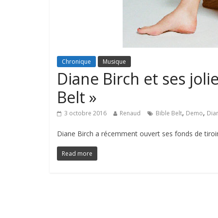
Chronique
Musique
Diane Birch et ses jol
Belt »
,
,
3 octobre 2016
Renaud
Bible Belt
Demo
Dia
Diane Birch a récemment ouvert ses fonds de tiroir
Read more