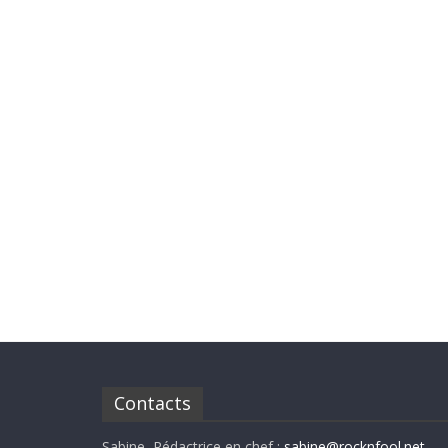
Contacts
Sabine, Rédactrice en chef :
sabine@rocknfool.net