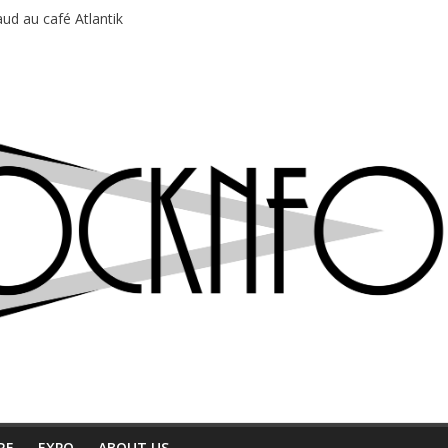
ud au café Atlantik
motions en hausse
 entre chaleur et bonne humeur
e bière, métal et tatouages
du Professeur Puth
RE
EXPO
ABOUT US