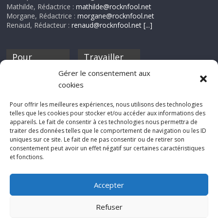
Mathilde, Rédactrice :
mathilde@rocknfool.net
Morgane, Rédactrice :
morgane@rocknfool.net
Renaud, Rédacteur :
renaud@rocknfool.net
[...]
Pour
Travailler
nourrir ta
pour nous ?
Gérer le consentement aux
discothèque
cookies
Si tu souhaites
contribuer à
Pour offrir les meilleures expériences, nous utilisons des technologies
Rocknfool, n'hésite
telles que les cookies pour stocker et/ou accéder aux informations des
pas à nous envoyer
appareils. Le fait de consentir à ces technologies nous permettra de
tes chroniques de
traiter des données telles que le comportement de navigation ou les ID
concerts, de films,
uniques sur ce site. Le fait de ne pas consentir ou de retirer son
séries ou des billets
consentement peut avoir un effet négatif sur certaines caractéristiques
d'humeur :
et fonctions.
sabine@rocknfool.
net
Accepter
Refuser