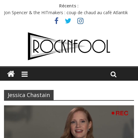
Récents :
Jon Spencer & the HITmakers : coup de chaud au café Atlantik
Hellfest 2026 vendredi : température et émotions en hausse
Hellfest 2026 jeudi : impossible de choisir entre chaleur et bonne
humeur
Première édition du Midgard Festival : entre bière, métal et
tatouages
Charlie Puth à l’Olympia : la leçon de pop du Professeur Puth
Jessica Chastain