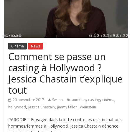
Cinéma
News
Comment se passe un
casting à Hollywood ?
Jessica Chastain t’explique
tout
,
,
,
20 novembre 2017
Swann
audition
casting
cinéma
,
,
,
hollywood
Jessica Chastain
jimmy fallon
Weinstein
PARODIE – Engagée dans la lutte contre les discriminations
hommes/femmes à Hollywood, Jessica Chastain dénonce