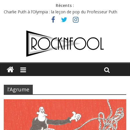
Récents :
Charlie Puth à l’Olympia : la leçon de pop du Professeur Puth
Festival Triptyque : un nouveau festival de musique indépendant
à Montréal
Hellfest 2026 vendredi : température et émotions en hausse
Hellfest 2026 jeudi : impossible de choisir entre chaleur et bonne
humeur
Première édition du Midgard Festival : entre bière, métal et
tatouages
l’Agrume