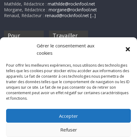
Mathilde, Rédactrice :
mathilde@rocknfool.net
Morgane, Rédactrice :
morgane@rocknfool.net
Renaud, Rédacteur :
renaud@rocknfool.net
[...]
Pour
Travailler
nourrir ta
pour nous ?
Gérer le consentement aux
discothèque
cookies
Si tu souhaites
contribuer à
Pour offrir les meilleures expériences, nous utilisons des technologies
Rocknfool, n'hésite
telles que les cookies pour stocker et/ou accéder aux informations des
pas à nous envoyer
appareils. Le fait de consentir à ces technologies nous permettra de
tes chroniques de
traiter des données telles que le comportement de navigation ou les ID
concerts, de films,
uniques sur ce site. Le fait de ne pas consentir ou de retirer son
séries ou des billets
consentement peut avoir un effet négatif sur certaines caractéristiques
d'humeur :
et fonctions.
sabine@rocknfool.
net
Accepter
Refuser