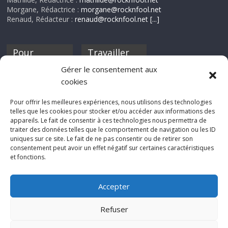
Morgane, Rédactrice :
morgane@rocknfool.net
Renaud, Rédacteur :
renaud@rocknfool.net
[...]
Pour
Travailler
nourrir ta
pour nous ?
Gérer le consentement aux
discothèque
cookies
Si tu souhaites
contribuer à
Pour offrir les meilleures expériences, nous utilisons des technologies
Rocknfool, n'hésite
telles que les cookies pour stocker et/ou accéder aux informations des
pas à nous envoyer
appareils. Le fait de consentir à ces technologies nous permettra de
tes chroniques de
traiter des données telles que le comportement de navigation ou les ID
concerts, de films,
uniques sur ce site. Le fait de ne pas consentir ou de retirer son
séries ou des billets
consentement peut avoir un effet négatif sur certaines caractéristiques
d'humeur :
et fonctions.
sabine@rocknfool.
net
Accepter
Refuser