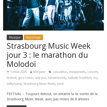
Musique
Reportage
Strasbourg Music Week
jour 3 : le marathon du
Molodoï
,
,
,
14 mai 2026
Morgane
cascadeur
cheapjewels
concert
,
,
,
,
,
festival
gros coeur
lady poï
lobsterbomb
nathalie froehlich
ncy
,
,
milky band
Strasbourg Music Week
ÿend
FESTIVAL – Toujours debout, on entame la 3e soirée de la
Strasbourg Music Week, avec pas moins de 8 artistes