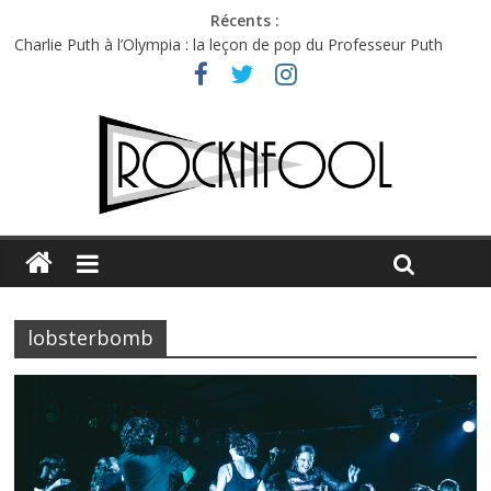
Récents :
Charlie Puth à l’Olympia : la leçon de pop du Professeur Puth
Festival Triptyque : un nouveau festival de musique indépendant
à Montréal
Hellfest 2026 vendredi : température et émotions en hausse
Hellfest 2026 jeudi : impossible de choisir entre chaleur et bonne
humeur
Première édition du Midgard Festival : entre bière, métal et
tatouages
lobsterbomb