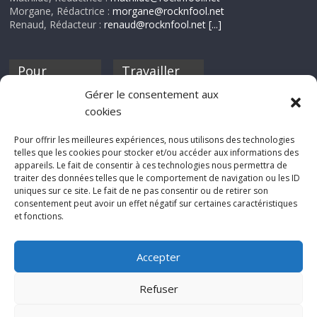
Morgane, Rédactrice :
morgane@rocknfool.net
Renaud, Rédacteur :
renaud@rocknfool.net
[...]
Pour
Travailler
nourrir ta
pour nous ?
Gérer le consentement aux
discothèque
cookies
Si tu souhaites
contribuer à
Pour offrir les meilleures expériences, nous utilisons des technologies
Rocknfool, n'hésite
telles que les cookies pour stocker et/ou accéder aux informations des
pas à nous envoyer
appareils. Le fait de consentir à ces technologies nous permettra de
tes chroniques de
traiter des données telles que le comportement de navigation ou les ID
concerts, de films,
uniques sur ce site. Le fait de ne pas consentir ou de retirer son
séries ou des billets
consentement peut avoir un effet négatif sur certaines caractéristiques
d'humeur :
et fonctions.
sabine@rocknfool.
net
Accepter
Refuser