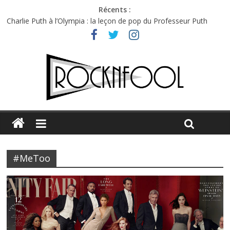
Récents :
Charlie Puth à l’Olympia : la leçon de pop du Professeur Puth
Festival Triptyque : un nouveau festival de musique indépendant
à Montréal
Hellfest 2026 vendredi : température et émotions en hausse
Hellfest 2026 jeudi : impossible de choisir entre chaleur et bonne
humeur
Première édition du Midgard Festival : entre bière, métal et
tatouages
#MeToo