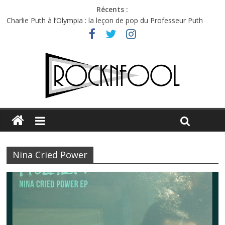
Récents :
Charlie Puth à l’Olympia : la leçon de pop du Professeur Puth
Festival Triptyque : un nouveau festival de musique indépendant
à Montréal
Hellfest 2026 vendredi : température et émotions en hausse
Hellfest 2026 jeudi : impossible de choisir entre chaleur et bonne
humeur
Première édition du Midgard Festival : entre bière, métal et
tatouages
Nina Cried Power