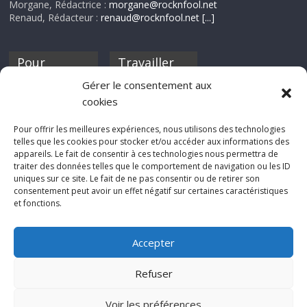
Morgane, Rédactrice :
morgane@rocknfool.net
Renaud, Rédacteur :
renaud@rocknfool.net
[...]
Pour
Travailler
nourrir ta
pour nous ?
Gérer le consentement aux
discothèque
cookies
Si tu souhaites
contribuer à
Pour offrir les meilleures expériences, nous utilisons des technologies
Rocknfool, n'hésite
telles que les cookies pour stocker et/ou accéder aux informations des
pas à nous envoyer
appareils. Le fait de consentir à ces technologies nous permettra de
tes chroniques de
traiter des données telles que le comportement de navigation ou les ID
concerts, de films,
uniques sur ce site. Le fait de ne pas consentir ou de retirer son
séries ou des billets
consentement peut avoir un effet négatif sur certaines caractéristiques
d'humeur :
et fonctions.
sabine@rocknfool.
net
Accepter
Refuser
Voir les préférences