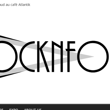
ud au café Atlantik
motions en hausse
 entre chaleur et bonne humeur
e bière, métal et tatouages
du Professeur Puth
RE
EXPO
ABOUT US