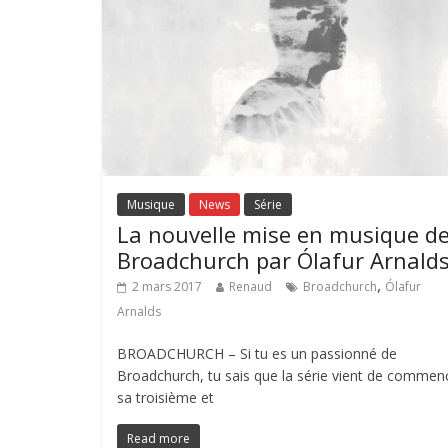
Musique
News
Série
La nouvelle mise en musique d
Broadchurch par Ólafur Arnald
,
2 mars 2017
Renaud
Broadchurch
Ólafur
Arnalds
BROADCHURCH – Si tu es un passionné de
Broadchurch, tu sais que la série vient de commen
sa troisième et
Read more