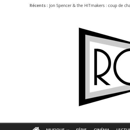
Récents :
Jon Spencer & the HITmakers : coup de cha
Hellfest 2026 vendredi : température et é
Hellfest 2026 jeudi : impossible de choisir
Première édition du Midgard Festival : entr
Charlie Puth à l’Olympia : la leçon de pop 
MUSIQUE
SÉRIE
CINÉMA
LECTU