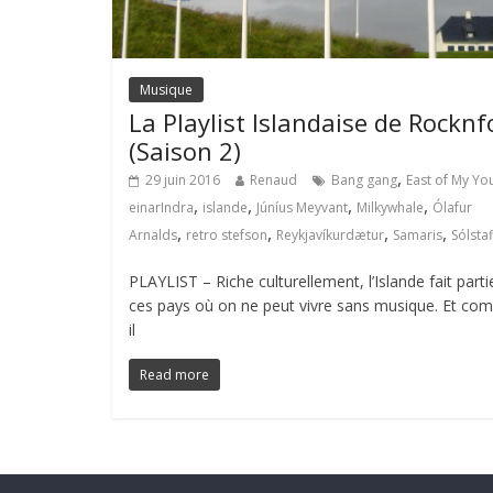
Musique
La Playlist Islandaise de Rocknf
(Saison 2)
,
29 juin 2016
Renaud
Bang gang
East of My Yo
,
,
,
,
einarIndra
islande
Júníus Meyvant
Milkywhale
Ólafur
,
,
,
,
Arnalds
retro stefson
Reykjavíkurdætur
Samaris
Sólstaf
PLAYLIST – Riche culturellement, l’Islande fait parti
ces pays où on ne peut vivre sans musique. Et c
il
Read more