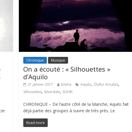
Chronique
Musique
e
On a écouté : « Silhouettes »
s
d’Aquilo
,
,
31 janvier 2017
Emma
Aquilo
Ólafur Arnalds
,
,
Silhouettes
Silverdale
SOHN
CHRONIQUE – De l’autre côté de la Manche, Aquilo fait
cer
déjà partie des groupes à suivre de très près. Le
Read more