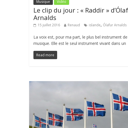
Musique
Vidéo
Le clip du jour : « Raddir » d’Óla
Arnalds
,
15 juillet 2016
Renaud
islande
Ólafur Arnalds
La voix est, pour ma part, le plus bel instrument de
musique. Elle est le seul instrument vivant dans un
Read more