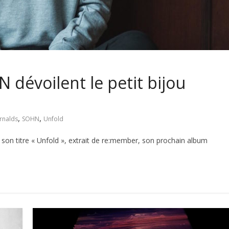
 dévoilent le petit bijou
,
,
rnalds
SOHN
Unfold
son titre « Unfold », extrait de re:member, son prochain album