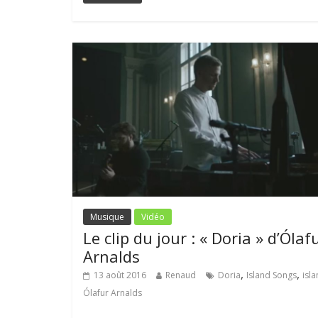
Musique
Vidéo
Le clip du jour : « Doria » d’Ólaf
Arnalds
,
,
13 août 2016
Renaud
Doria
Island Songs
isl
Ólafur Arnalds