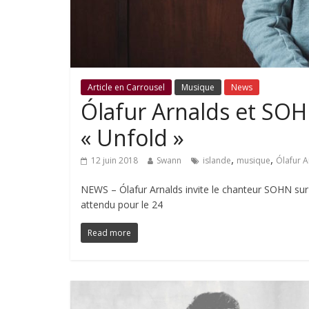
Article en Carrousel
Musique
News
Ólafur Arnalds et SOHN
« Unfold »
,
,
12 juin 2018
Swann
islande
musique
Ólafur A
NEWS – Ólafur Arnalds invite le chanteur SOHN sur 
attendu pour le 24
Read more