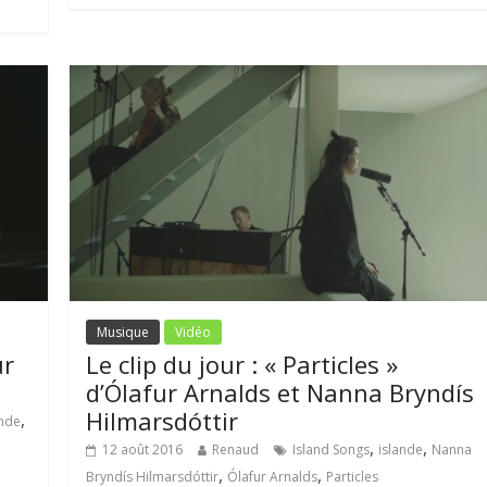
Musique
Vidéo
ur
Le clip du jour : « Particles »
d’Ólafur Arnalds et Nanna Bryndís
Hilmarsdóttir
,
ande
,
,
12 août 2016
Renaud
Island Songs
islande
Nanna
,
,
Bryndís Hilmarsdóttir
Ólafur Arnalds
Particles