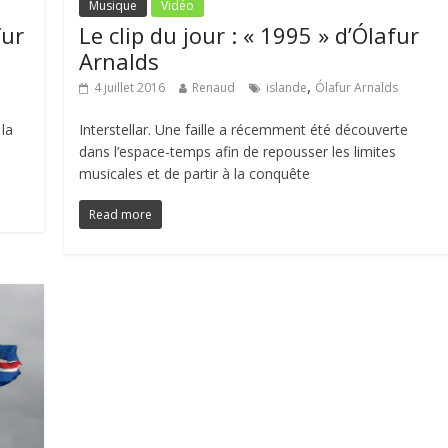
Musique
Vidéo
fur
Le clip du jour : « 1995 » d’Ólafur
Arnalds
,
4 juillet 2016
Renaud
islande
Ólafur Arnalds
 la
Interstellar. Une faille a récemment été découverte
dans l’espace-temps afin de repousser les limites
musicales et de partir à la conquête
Read more