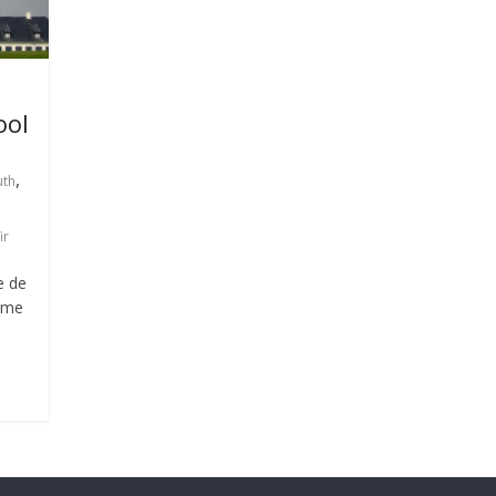
ool
,
uth
ir
e de
omme