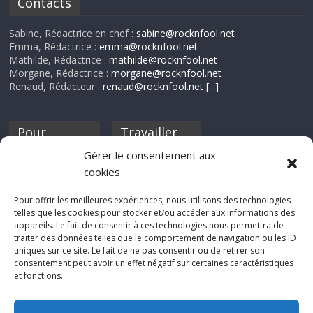
Contacts
Sabine, Rédactrice en chef :
sabine@rocknfool.net
Emma, Rédactrice :
emma@rocknfool.net
Mathilde, Rédactrice :
mathilde@rocknfool.net
Morgane, Rédactrice :
morgane@rocknfool.net
Renaud, Rédacteur :
renaud@rocknfool.net
[...]
Pour
Travailler
nourrir ta
pour nous ?
Gérer le consentement aux
discothèque
cookies
Si tu souhaites
contribuer à
Pour offrir les meilleures expériences, nous utilisons des technologies
Rocknfool, n'hésite
telles que les cookies pour stocker et/ou accéder aux informations des
pas à nous envoyer
appareils. Le fait de consentir à ces technologies nous permettra de
tes chroniques de
traiter des données telles que le comportement de navigation ou les ID
concerts, de films,
uniques sur ce site. Le fait de ne pas consentir ou de retirer son
séries ou des billets
consentement peut avoir un effet négatif sur certaines caractéristiques
d'humeur :
et fonctions.
sabine@rocknfool.
net