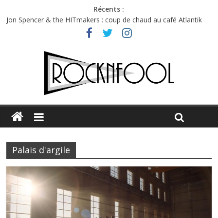
Récents :
Jon Spencer & the HITmakers : coup de chaud au café Atlantik
Hellfest 2026 vendredi : température et émotions en hausse
Hellfest 2026 jeudi : impossible de choisir entre chaleur et bonne
humeur
Première édition du Midgard Festival : entre bière, métal et
tatouages
Charlie Puth à l’Olympia : la leçon de pop du Professeur Puth
Palais d'argile