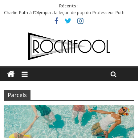
Récents :
Charlie Puth à l’Olympia : la leçon de pop du Professeur Puth
Festival Triptyque : un nouveau festival de musique indépendant
à Montréal
Hellfest 2026 vendredi : température et émotions en hausse
Hellfest 2026 jeudi : impossible de choisir entre chaleur et bonne
humeur
Première édition du Midgard Festival : entre bière, métal et
tatouages
Parcels