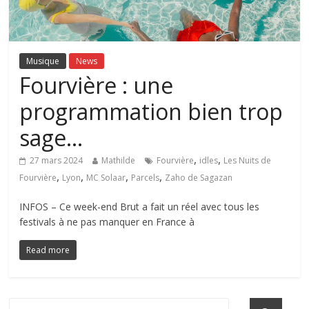
Musique
News
Fourvière : une
programmation bien trop
sage…
,
,
27 mars 2024
Mathilde
Fourvière
idles
Les Nuits de
,
,
,
,
Fourvière
Lyon
MC Solaar
Parcels
Zaho de Sagazan
INFOS – Ce week-end Brut a fait un réel avec tous les
festivals à ne pas manquer en France à
Read more