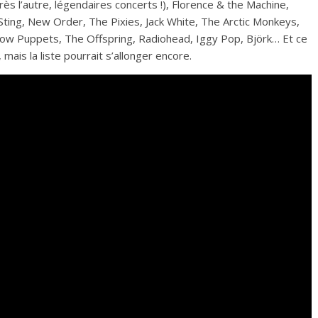
rès l’autre, légendaires concerts !), Florence & the Machine,
Sting, New Order, The Pixies, Jack White, The Arctic Monkeys,
dow Puppets, The Offspring, Radiohead, Iggy Pop, Björk… Et ce
ais la liste pourrait s’allonger encore.