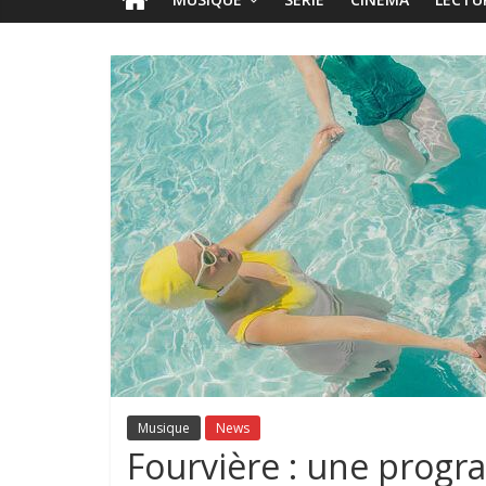
Musique
News
Fourvière : une prog