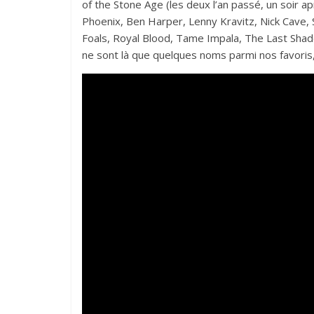
of the Stone Age (les deux l’an passé, un soir ap
Phoenix, Ben Harper, Lenny Kravitz, Nick Cave, 
Foals, Royal Blood, Tame Impala, The Last Sha
ne sont là que quelques noms parmi nos favoris, m