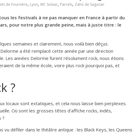
,
,
,
,
its de Fourvière
Lyon
MC Solaar
Parcels
Zaho de Sagazan
 tous les festivals à ne pas manquer en France à partir du
dars, pour notre plus grande peine, mais à juste titre : le
elques semaines et clairement, nous voilà bien déçus.
 Delorme a été remplacé cette année par une direction
de. Les années Delorme furent résolument rock, nous étions
seraient de la même école, voire plus rock pourquoi pas, et
k ?
x locaux sont extatiques, et cela nous laisse bien perplexes.
lle. Où sont les grosses têtes d’affiche rocks, indés,
s ?
 vu défiler dans le théâtre antique : les Black Keys, les Queens