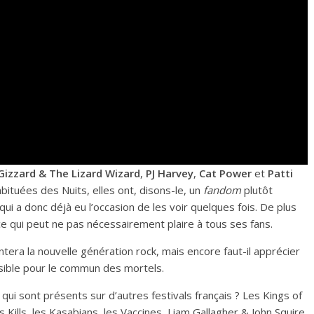
Gizzard & The Lizard Wizard
,
PJ Harvey
,
Cat Power
et
Patti
bituées des Nuits, elles ont, disons-le, un
fandom
plutôt
ui a donc déjà eu l’occasion de les voir quelques fois. De plus
e qui peut ne pas nécessairement plaire à tous ses fans.
tera la nouvelle génération rock, mais encore faut-il apprécier
sible pour le commun des mortels.
t qui sont présents sur d’autres festivals français ? Les Kings of
s Kills, les Kasabians, les Vaccines, Liam Gallagher & John Squire,