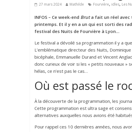
,
,
27 mars 2024
Mathilde
Fourvière
idles
Les Nu
INFOS – Ce week-end
Brut
a fait un réel avec
printemps. Et il y en a un qui est sorti des ra
festival des Nuits de Fourvière à Lyon…
Le festival a dévoilé sa programmation il y a qu
L’emblématique directeur des Nuits, Dominique
bicéphale, Emmanuelle Durand et Vincent Angla
donc curieux de voir si les « petits nouveaux » 
hélas, ce n’est pas le cas…
Où est passé le roc
À la découverte de la programmation, les journau
Cette programmation est ultra sage et consensue
alternatives auxquelles nous avions été habitué
Pour rappel ces 10 dernières années, nous avons