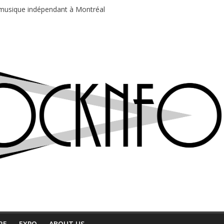
e musique indépendant à Montréal
motions en hausse
 entre chaleur et bonne humeur
e bière, métal et tatouages
du Professeur Puth
RE
EXPO
ABOUT US