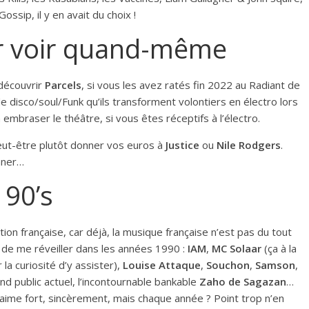
ssip, il y en avait du choix !
er voir quand-même
découvrir
Parcels
, si vous les avez ratés fin 2022 au Radiant de
 disco/soul/Funk qu’ils transforment volontiers en électro lors
 embraser le théâtre, si vous êtes réceptifs à l’électro.
peut-être plutôt donner vos euros à
Justice
ou
Nile Rodgers
.
aner…
 90’s
on française, car déjà, la musique française n’est pas du tout
s de me réveiller dans les années 1990 :
IAM
,
MC Solaar
(ça à la
 la curiosité d’y assister),
Louise Attaque
,
Souchon
,
Samson
,
and public actuel, l’incontournable bankable
Zaho de Sagazan
…
’aime fort, sincèrement, mais chaque année ? Point trop n’en