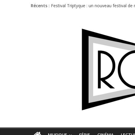
Récents :
Festival Triptyque : un nouveau festival d
Hellfest 2026 vendredi : température et é
Hellfest 2026 jeudi : impossible de choisir
Première édition du Midgard Festival : entr
Charlie Puth à l’Olympia : la leçon de pop 
MUSIQUE
SÉRIE
CINÉMA
LECTU