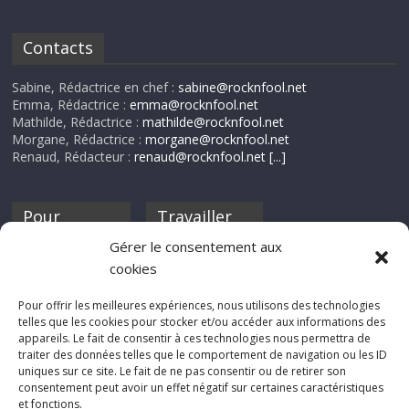
Contacts
Sabine, Rédactrice en chef :
sabine@rocknfool.net
Emma, Rédactrice :
emma@rocknfool.net
Mathilde, Rédactrice :
mathilde@rocknfool.net
Morgane, Rédactrice :
morgane@rocknfool.net
Renaud, Rédacteur :
renaud@rocknfool.net
[...]
Pour
Travailler
nourrir ta
pour nous ?
Gérer le consentement aux
discothèque
cookies
Si tu souhaites
contribuer à
Pour offrir les meilleures expériences, nous utilisons des technologies
Rocknfool, n'hésite
telles que les cookies pour stocker et/ou accéder aux informations des
pas à nous envoyer
appareils. Le fait de consentir à ces technologies nous permettra de
tes chroniques de
traiter des données telles que le comportement de navigation ou les ID
concerts, de films,
uniques sur ce site. Le fait de ne pas consentir ou de retirer son
séries ou des billets
consentement peut avoir un effet négatif sur certaines caractéristiques
d'humeur :
et fonctions.