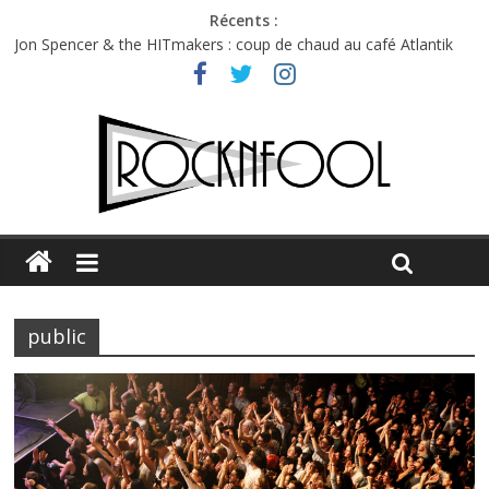
Récents :
Jon Spencer & the HITmakers : coup de chaud au café Atlantik
Hellfest 2026 vendredi : température et émotions en hausse
Hellfest 2026 jeudi : impossible de choisir entre chaleur et bonne
humeur
Première édition du Midgard Festival : entre bière, métal et
tatouages
Charlie Puth à l’Olympia : la leçon de pop du Professeur Puth
public