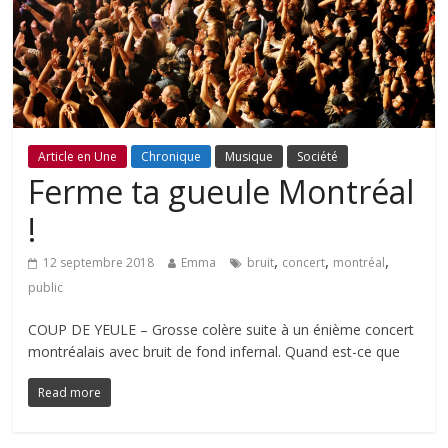
Article en Une
Chronique
Musique
Société
Ferme ta gueule Montréal
!
,
,
,
12 septembre 2018
Emma
bruit
concert
montréal
public
COUP DE YEULE – Grosse colère suite à un énième concert
montréalais avec bruit de fond infernal. Quand est-ce que
Read more