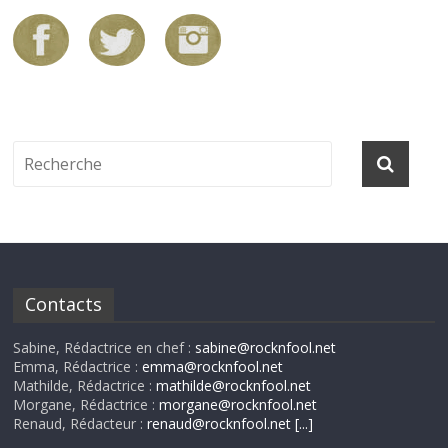
Contacts
Sabine, Rédactrice en chef :
sabine@rocknfool.net
Emma, Rédactrice :
emma@rocknfool.net
Mathilde, Rédactrice :
mathilde@rocknfool.net
Morgane, Rédactrice :
morgane@rocknfool.net
Renaud, Rédacteur :
renaud@rocknfool.net
[...]