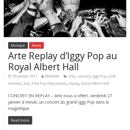
Musique
News
Arte Replay d’Iggy Pop au
Royal Albert Hall
,
,
,
29 janvier 2017
Mathilde
arte
concert
Iggy Pop
Josh
,
,
,
,
Homme
live
Post Pop Depression
replay
Royal Albert Hall
CONCERT EN REPLAY – Arte nous a offert, vendredi 27
janvier à minuit, un concert du grand Iggy Pop dans le
magnifique
Read more