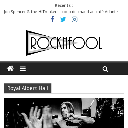
Récents :
Jon Spencer & the HITmakers : coup de chaud au café Atlantik
Hellfest 2026 vendredi : température et émotions en hausse
Hellfest 2026 jeudi : impossible de choisir entre chaleur et bonne
humeur
Première édition du Midgard Festival : entre bière, métal et
tatouages
Charlie Puth à l’Olympia : la leçon de pop du Professeur Puth
Royal Albert Hall