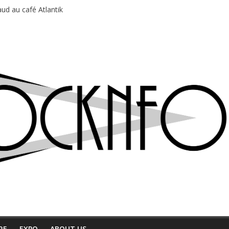
ud au café Atlantik
motions en hausse
 entre chaleur et bonne humeur
e bière, métal et tatouages
du Professeur Puth
RE
EXPO
ABOUT US