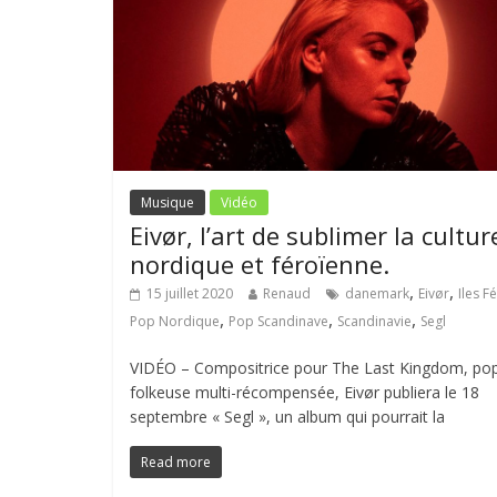
Musique
Vidéo
Eivør, l’art de sublimer la cultur
nordique et féroïenne.
,
,
15 juillet 2020
Renaud
danemark
Eivør
Iles F
,
,
,
Pop Nordique
Pop Scandinave
Scandinavie
Segl
VIDÉO – Compositrice pour The Last Kingdom, po
folkeuse multi-récompensée, Eivør publiera le 18
septembre « Segl », un album qui pourrait la
Read more