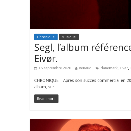
Chronique
Musique
Segl, l’album référenc
Eivør.
,
,
16 septembre 2020
Renaud
danemark
Eivør
CHRONIQUE – Après son succès commercial en 2017
album, sur
Read more