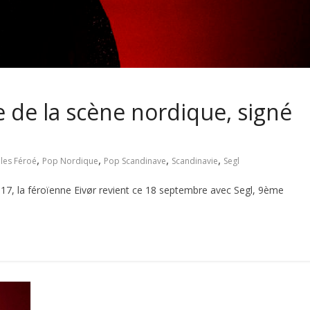
e de la scène nordique, signé
,
,
,
,
Iles Féroé
Pop Nordique
Pop Scandinave
Scandinavie
Segl
, la féroïenne Eivør revient ce 18 septembre avec Segl, 9ème