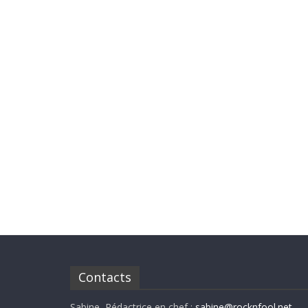
Contacts
Sabine, Rédactrice en chef :
sabine@rocknfool.net