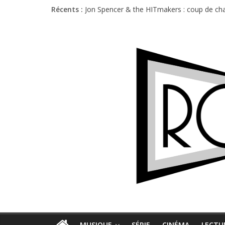
Récents :
Jon Spencer & the HITmakers : coup de cha
Hellfest 2026 vendredi : température et é
Hellfest 2026 jeudi : impossible de choisir
Première édition du Midgard Festival : entr
Charlie Puth à l’Olympia : la leçon de pop 
MUSIQUE
SÉRIE
CINÉMA
LECTU