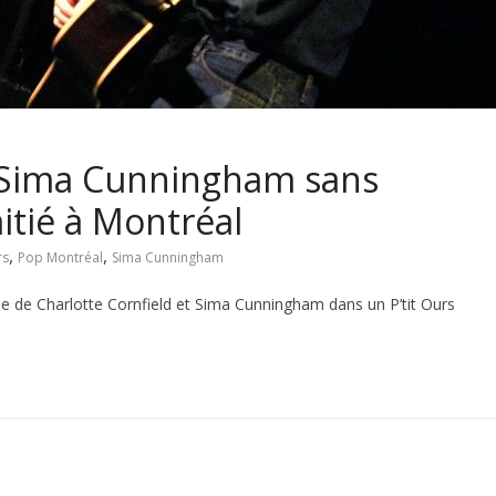
& Sima Cunningham sans
mitié à Montréal
,
,
rs
Pop Montréal
Sima Cunningham
de Charlotte Cornfield et Sima Cunningham dans un P’tit Ours