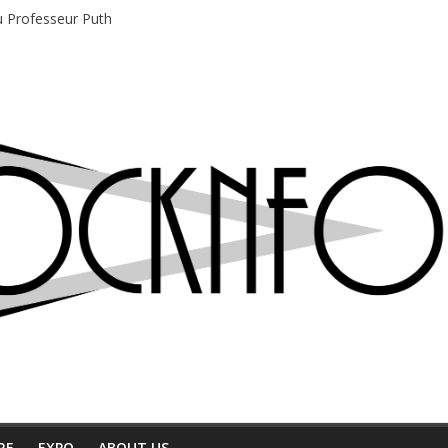
du Professeur Puth
e musique indépendant à Montréal
motions en hausse
 entre chaleur et bonne humeur
e bière, métal et tatouages
RE
EXPO
ABOUT US