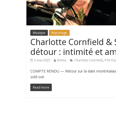
Musique
Reportage
Charlotte Cornfield 
détour : intimité et a
,
5 mai 2025
Emma
Charlotte Conrfield
P'tit Ou
COMPTE RENDU — Retour sur la date montréalaise 
sold out.
Read more