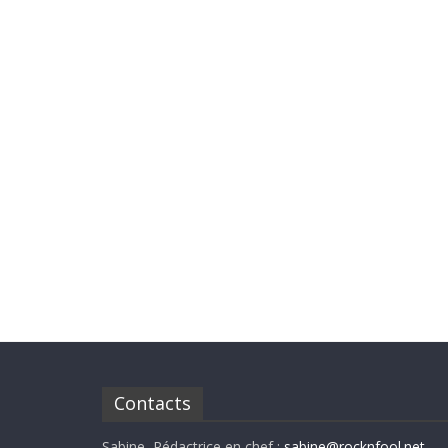
Contacts
Sabine, Rédactrice en chef :
sabine@rocknfool.net