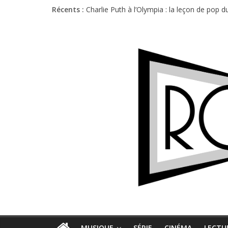
Récents :
Charlie Puth à l’Olympia : la leçon de pop 
Festival Triptyque : un nouveau festival d
Hellfest 2026 vendredi : température et é
Hellfest 2026 jeudi : impossible de choisir
Première édition du Midgard Festival : entr
MUSIQUE
SÉRIE
CINÉMA
LECTU