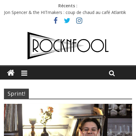
Récents :
Jon Spencer & the HITmakers : coup de chaud au café Atlantik
Hellfest 2026 vendredi : température et émotions en hausse
Hellfest 2026 jeudi : impossible de choisir entre chaleur et bonne
humeur
Première édition du Midgard Festival : entre bière, métal et
tatouages
Charlie Puth à l’Olympia : la leçon de pop du Professeur Puth
Sprint!