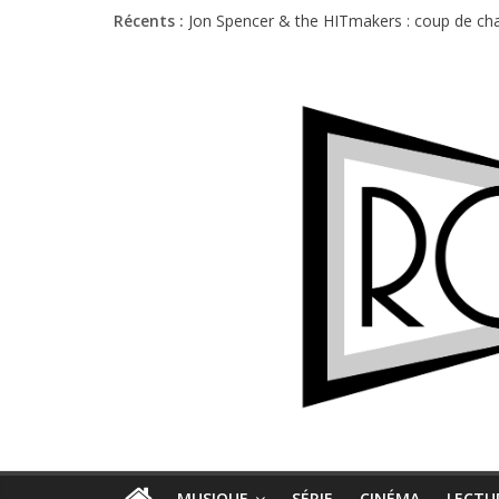
Récents :
Jon Spencer & the HITmakers : coup de cha
Hellfest 2026 vendredi : température et é
Hellfest 2026 jeudi : impossible de choisir
Première édition du Midgard Festival : entr
Charlie Puth à l’Olympia : la leçon de pop 
MUSIQUE
SÉRIE
CINÉMA
LECTU