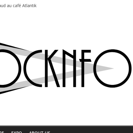
ud au café Atlantik
motions en hausse
 entre chaleur et bonne humeur
e bière, métal et tatouages
du Professeur Puth
RE
EXPO
ABOUT US