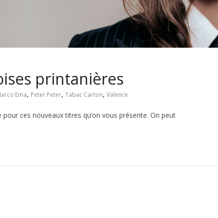
ises printanières
,
,
,
arco Ema
Peter Peter
Tabac Carton
Valence
our ces nouveaux titres qu’on vous présente. On peut