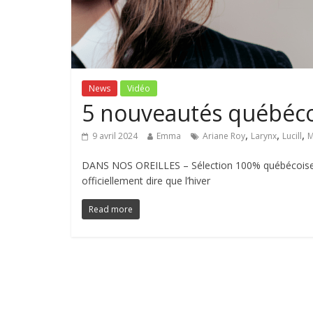
News
Vidéo
5 nouveautés québéco
,
,
,
9 avril 2024
Emma
Ariane Roy
Larynx
Lucill
M
DANS NOS OREILLES – Sélection 100% québécoise p
officiellement dire que l’hiver
Read more