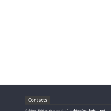
Contacts
Sabine, Rédactrice en chef :
sabine@rocknfool.net