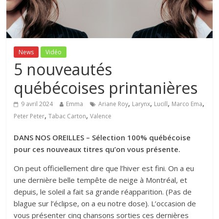
News
Vidéo
5 nouveautés
québécoises printanières
,
,
,
,
9 avril 2024
Emma
Ariane Roy
Larynx
Lucill
Marco Ema
,
,
Peter Peter
Tabac Carton
Valence
DANS NOS OREILLES – Sélection 100% québécoise
pour ces nouveaux titres qu’on vous présente.
On peut officiellement dire que l’hiver est fini. On a eu
une dernière belle tempête de neige à Montréal, et
depuis, le soleil a fait sa grande réapparition. (Pas de
blague sur l’éclipse, on a eu notre dose). L’occasion de
vous présenter cinq chansons sorties ces dernières