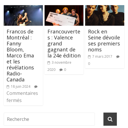
Francos de
Francouverte
Rock en
Montréal :
s : Valence
Seine dévoile
Fanny
grand
ses premiers
Bloom,
gagnant de
noms
Marco Ema
la 24e édition
7 mars 2017
et les
3 novembre
0
révélations
2020
0
Radio-
Canada
18 juin 2024
Commentaires
fermés