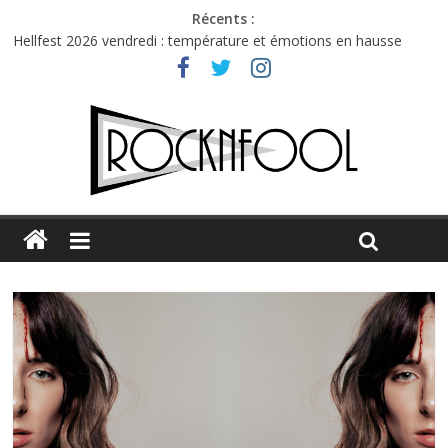
Récents :
Hellfest 2026 vendredi : température et émotions en hausse
Hellfest 2026 jeudi : impossible de choisir entre chaleur et bonne
humeur
Première édition du Midgard Festival : entre bière, métal et
tatouages
Charlie Puth à l’Olympia : la leçon de pop du Professeur Puth
Jon Spencer & the HITmakers : coup de chaud au café Atlantik