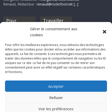
Renaud, Rédacteur :
renaud@rocknfool.net
[...]
Pour
Travailler
nourrir ta
pour nous ?
Gérer le consentement aux
discothèque
cookies
Si tu souhaites
contribuer à
Pour offrir les meilleures expériences, nous utilisons des technologies
Rocknfool, n'hésite
telles que les cookies pour stocker et/ou accéder aux informations des
pas à nous envoyer
appareils. Le fait de consentir à ces technologies nous permettra de
tes chroniques de
traiter des données telles que le comportement de navigation ou les ID
concerts, de films,
uniques sur ce site. Le fait de ne pas consentir ou de retirer son
séries ou des billets
consentement peut avoir un effet négatif sur certaines caractéristiques
d'humeur :
et fonctions.
sabine@rocknfool.
net
Accepter
Refuser
Voir les préférences