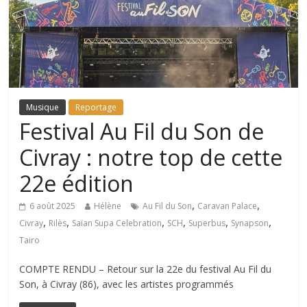
Musique
Reportage
Festival Au Fil du Son de
Civray : notre top de cette
22e édition
,
,
6 août 2025
Hélène
Au Fil du Son
Caravan Palace
,
,
,
,
,
,
Civray
Rilès
Saïan Supa Celebration
SCH
Superbus
Synapson
Tairo
COMPTE RENDU – Retour sur la 22e du festival Au Fil du
Son, à Civray (86), avec les artistes programmés