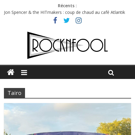
Récents :
Jon Spencer & the HITmakers : coup de chaud au café Atlantik
Hellfest 2026 vendredi : température et émotions en hausse
Hellfest 2026 jeudi : impossible de choisir entre chaleur et bonne
humeur
Première édition du Midgard Festival : entre bière, métal et
tatouages
Charlie Puth à l’Olympia : la leçon de pop du Professeur Puth
Tairo