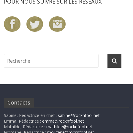
POUR NOUS SUIVRE SUR LES RÉSEAUX
Contacts
Sabine, Rédactrice en chef :
sabine@rocknfool.net
Emma, Rédactrice :
emma@rocknfool.net
Mathilde, Rédactrice :
mathilde@rocknfool.net
Morgane, Rédactrice :
morgane@rocknfool.net