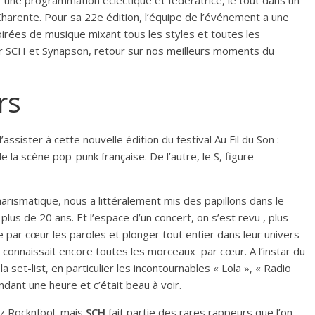
r une programmation éclectique et fédératrice, le tout dans un
harente. Pour sa 22e édition, l’équipe de l’événement a une
oirées de musique mixant tous les styles et toutes les
ar SCH et Synapson, retour sur nos meilleurs moments du
rs
ssister à cette nouvelle édition du festival Au Fil du Son :
 la scène pop-punk française. De l’autre, le S, figure
harismatique, nous a littéralement mis des papillons dans le
lus de 20 ans. Et l’espace d’un concert, on s’est revu , plus
 par cœur les paroles et plonger tout entier dans leur univers
 connaissait encore toutes les morceaux par cœur. A l’instar du
 set-list, en particulier les incontournables « Lola », « Radio
ndant une heure et c’était beau à voir.
ez Rocknfool, mais
SCH
fait partie des rares rappeurs que l’on