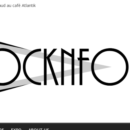
ud au café Atlantik
motions en hausse
 entre chaleur et bonne humeur
e bière, métal et tatouages
du Professeur Puth
RE
EXPO
ABOUT US