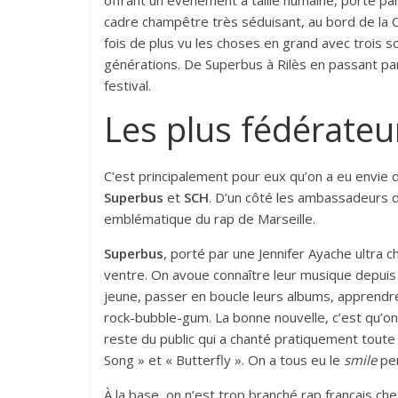
offrant un événement à taille humaine, porté pa
cadre champêtre très séduisant, au bord de la C
fois de plus vu les choses en grand avec trois s
générations. De Superbus à Rilès en passant p
festival.
Les plus fédérateu
C’est principalement pour eux qu’on a eu envie d’a
Superbus
et
SCH
. D’un côté les ambassadeurs de
emblématique du rap de Marseille.
Superbus
, porté par une Jennifer Ayache ultra c
ventre. On avoue connaître leur musique depuis p
jeune, passer en boucle leurs albums, apprendre
rock-bubble-gum. La bonne nouvelle, c’est qu’on
reste du public qui a chanté pratiquement toute la
Song » et « Butterfly ». On a tous eu le
smile
pe
À la base, on n’est trop branché rap français ch