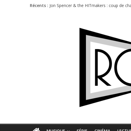
Récents :
Jon Spencer & the HITmakers : coup de cha
Hellfest 2026 vendredi : température et é
Hellfest 2026 jeudi : impossible de choisir
Première édition du Midgard Festival : entr
Charlie Puth à l’Olympia : la leçon de pop 
MUSIQUE
SÉRIE
CINÉMA
LECTU