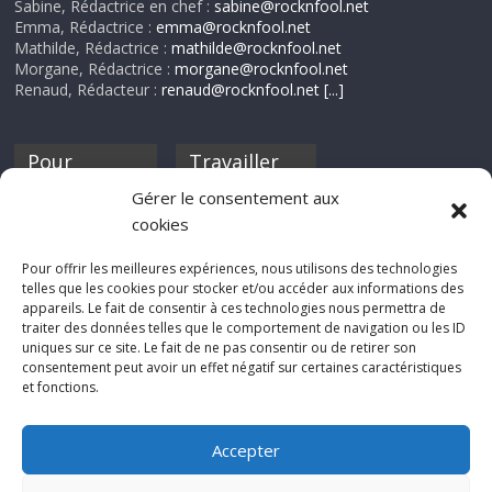
Sabine, Rédactrice en chef :
sabine@rocknfool.net
Emma, Rédactrice :
emma@rocknfool.net
Mathilde, Rédactrice :
mathilde@rocknfool.net
Morgane, Rédactrice :
morgane@rocknfool.net
Renaud, Rédacteur :
renaud@rocknfool.net
[...]
Pour
Travailler
nourrir ta
pour nous ?
Gérer le consentement aux
discothèque
cookies
Si tu souhaites
contribuer à
Pour offrir les meilleures expériences, nous utilisons des technologies
Rocknfool, n'hésite
telles que les cookies pour stocker et/ou accéder aux informations des
pas à nous envoyer
appareils. Le fait de consentir à ces technologies nous permettra de
tes chroniques de
traiter des données telles que le comportement de navigation ou les ID
concerts, de films,
uniques sur ce site. Le fait de ne pas consentir ou de retirer son
séries ou des billets
consentement peut avoir un effet négatif sur certaines caractéristiques
d'humeur :
et fonctions.
sabine@rocknfool.
net
Accepter