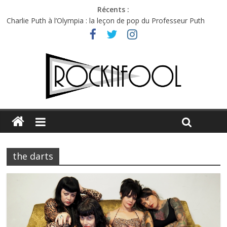
Récents :
Charlie Puth à l’Olympia : la leçon de pop du Professeur Puth
Festival Triptyque : un nouveau festival de musique indépendant
à Montréal
Hellfest 2026 vendredi : température et émotions en hausse
Hellfest 2026 jeudi : impossible de choisir entre chaleur et bonne
humeur
Première édition du Midgard Festival : entre bière, métal et
tatouages
the darts