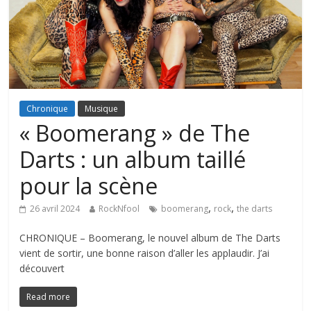
Chronique
Musique
« Boomerang » de The
Darts : un album taillé
pour la scène
,
,
26 avril 2024
RockNfool
boomerang
rock
the darts
CHRONIQUE – Boomerang, le nouvel album de The Darts
vient de sortir, une bonne raison d’aller les applaudir. J’ai
découvert
Read more