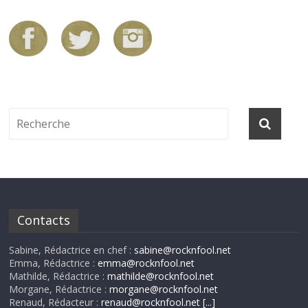
Contacts
Sabine, Rédactrice en chef :
sabine@rocknfool.net
Emma, Rédactrice :
emma@rocknfool.net
Mathilde, Rédactrice :
mathilde@rocknfool.net
Morgane, Rédactrice :
morgane@rocknfool.net
Renaud, Rédacteur :
renaud@rocknfool.net
[...]