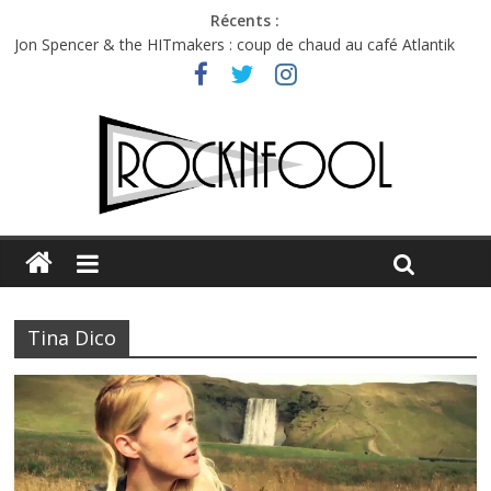
Récents :
Jon Spencer & the HITmakers : coup de chaud au café Atlantik
Hellfest 2026 vendredi : température et émotions en hausse
Hellfest 2026 jeudi : impossible de choisir entre chaleur et bonne
humeur
Première édition du Midgard Festival : entre bière, métal et
tatouages
Charlie Puth à l’Olympia : la leçon de pop du Professeur Puth
Tina Dico