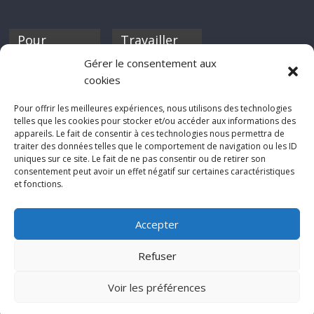
Pour
Travailler
nourrir ta
pour nous ?
Gérer le consentement aux
discothèque
cookies
Si tu souhaites
contribuer à
Pour offrir les meilleures expériences, nous utilisons des technologies
Rocknfool, n'hésite
telles que les cookies pour stocker et/ou accéder aux informations des
pas à nous envoyer
appareils. Le fait de consentir à ces technologies nous permettra de
tes chroniques de
traiter des données telles que le comportement de navigation ou les ID
concerts, de films,
uniques sur ce site. Le fait de ne pas consentir ou de retirer son
séries ou des billets
consentement peut avoir un effet négatif sur certaines caractéristiques
d'humeur :
et fonctions.
sabine@rocknfool.
net
Accepter
Refuser
Voir les préférences