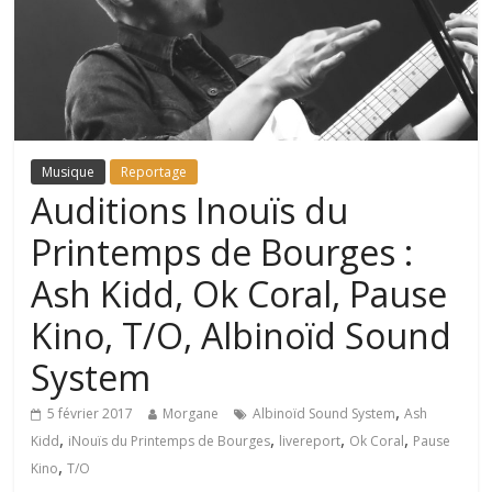
Musique
Reportage
Auditions Inouïs du
Printemps de Bourges :
Ash Kidd, Ok Coral, Pause
Kino, T/O, Albinoïd Sound
System
,
5 février 2017
Morgane
Albinoïd Sound System
Ash
,
,
,
,
Kidd
iNouïs du Printemps de Bourges
livereport
Ok Coral
Pause
,
Kino
T/O