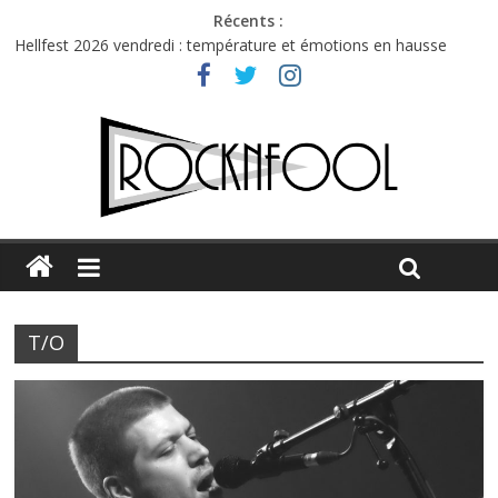
Récents :
Hellfest 2026 vendredi : température et émotions en hausse
Hellfest 2026 jeudi : impossible de choisir entre chaleur et bonne
humeur
Première édition du Midgard Festival : entre bière, métal et
tatouages
Charlie Puth à l’Olympia : la leçon de pop du Professeur Puth
Jon Spencer & the HITmakers : coup de chaud au café Atlantik
T/O