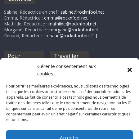
Sabine, Rédactrice en chef :
sabine@rocknfool.net
Emma, Rédactrice :
emma@rocknfool.net
Mathilde, Rédactrice :
mathilde@rocknfool.net
Morgane, Rédactrice :
morgane@rocknfool.net
Renaud, Rédacteur :
renaud@rocknfool.net
[...]
Pour
Travailler
nourrir ta
pour nous ?
Gérer le consentement aux
discothèque
cookies
Si tu souhaites
contribuer à
Pour offrir les meilleures expériences, nous utilisons des technologies
Rocknfool, n'hésite
telles que les cookies pour stocker et/ou accéder aux informations des
pas à nous envoyer
appareils. Le fait de consentir à ces technologies nous permettra de
tes chroniques de
traiter des données telles que le comportement de navigation ou les ID
concerts, de films,
uniques sur ce site. Le fait de ne pas consentir ou de retirer son
séries ou des billets
consentement peut avoir un effet négatif sur certaines caractéristiques
d'humeur :
et fonctions.
sabine@rocknfool.
net
Accepter