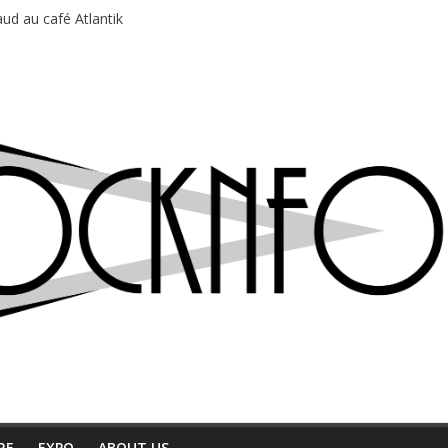
ud au café Atlantik
motions en hausse
 entre chaleur et bonne humeur
e bière, métal et tatouages
du Professeur Puth
RE
EXPO
ABOUT US