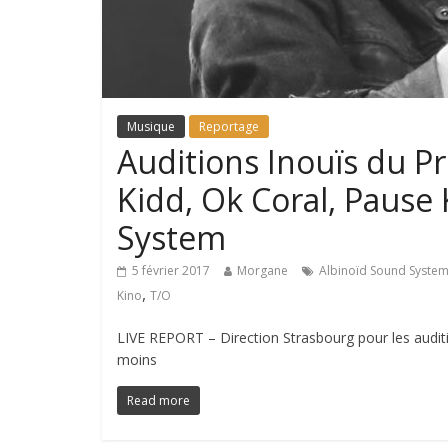
Musique
Reportage
Auditions Inouïs du P
Kidd, Ok Coral, Pause 
System
5 février 2017
Morgane
Albinoïd Sound Syste
,
Kino
T/O
LIVE REPORT – Direction Strasbourg pour les audit
moins
Read more