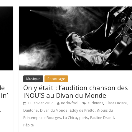
Musique
Reportage
de
On y était : l’audition chanson des
in’
iNOUïS au Divan du Monde
,
,
11 janvier 2017
RockNfool
auditions
Clara Luciani
,
,
,
,
Dantone
Divan du Monde
Eddy de Pretto
iNouïs du
,
,
,
,
Printemps de Bourges
La Chica
paris
Pauline Drand
Pépite