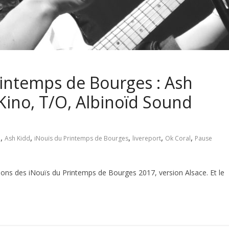
rintemps de Bourges : Ash
Kino, T/O, Albinoïd Sound
,
,
,
,
,
m
Ash Kidd
iNouïs du Printemps de Bourges
livereport
Ok Coral
Pause
ions des iNouïs du Printemps de Bourges 2017, version Alsace. Et le