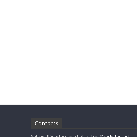
Contacts
Sabine, Rédactrice en chef :
sabine@rocknfool.net