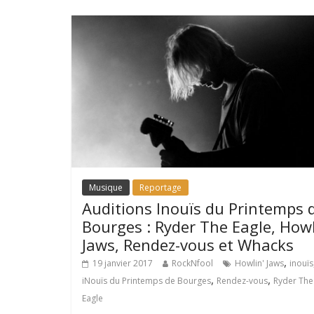
Musique
Reportage
Auditions Inouïs du Printemps 
Bourges : Ryder The Eagle, Howl
Jaws, Rendez-vous et Whacks
,
19 janvier 2017
RockNfool
Howlin' Jaws
inouïs
,
,
iNouïs du Printemps de Bourges
Rendez-vous
Ryder The
Eagle