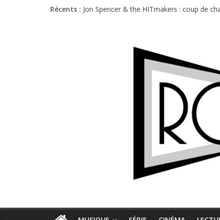
Récents :
Jon Spencer & the HITmakers : coup de cha
Hellfest 2026 vendredi : température et é
Hellfest 2026 jeudi : impossible de choisir
Première édition du Midgard Festival : entr
Charlie Puth à l’Olympia : la leçon de pop 
MUSIQUE
SÉRIE
CINÉMA
LECTU