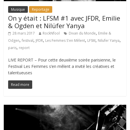
Musique
Reportage
On y était : LFSM #1 avec JFDR, Emilie
& Ogden et Nilüfer Yanya
,
28 mars 2017
RockNfool
Divan du Monde
Emilie &
,
,
,
,
,
,
Odgen
festival
JFDR
Les Femmes S'en Mêlent
LFSM
Nilufer Yanya
,
paris
report
LIVE REPORT – Pour cette deuxième soirée parisienne, le
Festival Les Femmes s’en mêlent a invité les créatives et
talentueuses
Read more