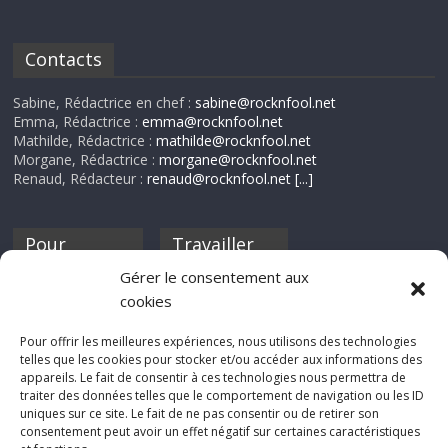
Contacts
Sabine, Rédactrice en chef :
sabine@rocknfool.net
Emma, Rédactrice :
emma@rocknfool.net
Mathilde, Rédactrice :
mathilde@rocknfool.net
Morgane, Rédactrice :
morgane@rocknfool.net
Renaud, Rédacteur :
renaud@rocknfool.net
[...]
Pour
Travailler
nourrir ta
pour nous ?
Gérer le consentement aux
discothèque
cookies
Si tu souhaites
contribuer à
Pour offrir les meilleures expériences, nous utilisons des technologies
Rocknfool, n'hésite
telles que les cookies pour stocker et/ou accéder aux informations des
pas à nous envoyer
appareils. Le fait de consentir à ces technologies nous permettra de
tes chroniques de
traiter des données telles que le comportement de navigation ou les ID
concerts, de films,
uniques sur ce site. Le fait de ne pas consentir ou de retirer son
séries ou des billets
consentement peut avoir un effet négatif sur certaines caractéristiques
d'humeur :