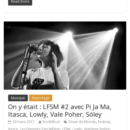
Read more
Musique
Reportage
On y était : LFSM #2 avec Pi Ja Ma,
Itasca, Lowly, Vale Poher, Sóley
,
,
30 mars 2017
RockNfool
Divan du Monde
festival
,
,
,
,
,
Itasca
Les Femmes S'en Mêlent
LFSM
Lowly
Madame Arthur