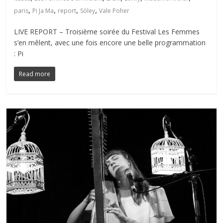
,
,
,
,
paris
Pi Ja Ma
report
Sóley
Vale Poher
LIVE REPORT – Troisième soirée du Festival Les Femmes
s’en mêlent, avec une fois encore une belle programmation
: Pi
Read more