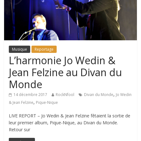
Musique
Reportage
L’harmonie Jo Wedin &
Jean Felzine au Divan du
Monde
,
14 décembre 2017
RockNfool
Divan du Monde
Jo Wedin
,
& Jean Felzine
Pique-Nique
LIVE REPORT – Jo Wedin & Jean Felzine fêtaient la sortie de
leur premier album, Pique-Nique, au Divan du Monde.
Retour sur