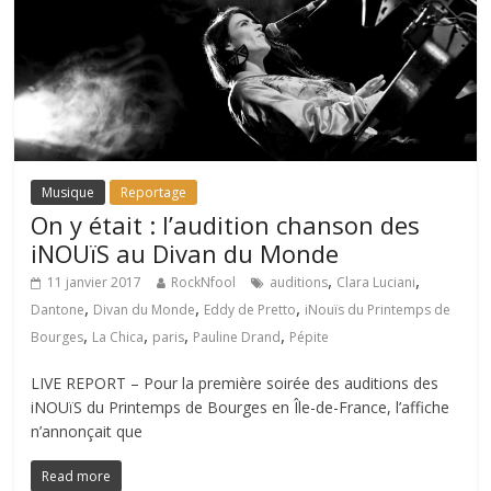
Musique
Reportage
On y était : l’audition chanson des
iNOUïS au Divan du Monde
,
,
11 janvier 2017
RockNfool
auditions
Clara Luciani
,
,
,
Dantone
Divan du Monde
Eddy de Pretto
iNouïs du Printemps de
,
,
,
,
Bourges
La Chica
paris
Pauline Drand
Pépite
LIVE REPORT – Pour la première soirée des auditions des
iNOUïS du Printemps de Bourges en Île-de-France, l’affiche
n’annonçait que
Read more