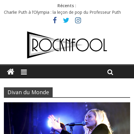
Récents :
Charlie Puth à l’Olympia : la leçon de pop du Professeur Puth
Festival Triptyque : un nouveau festival de musique indépendant
à Montréal
Hellfest 2026 vendredi : température et émotions en hausse
Hellfest 2026 jeudi : impossible de choisir entre chaleur et bonne
humeur
Première édition du Midgard Festival : entre bière, métal et
tatouages
Divan du Monde