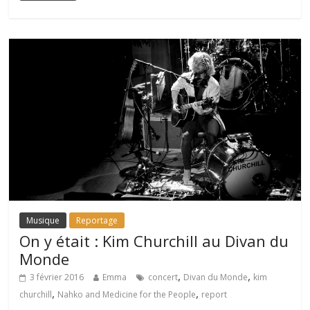
Musique
Reportage
On y était : Kim Churchill au Divan du
Monde
,
,
3 février 2016
Emma
concert
Divan du Monde
kim
,
,
churchill
Nahko and Medicine for the People
report