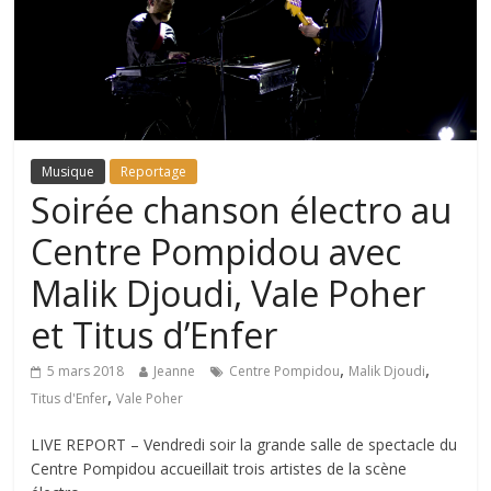
Musique
Reportage
Soirée chanson électro au
Centre Pompidou avec
Malik Djoudi, Vale Poher
et Titus d’Enfer
,
,
5 mars 2018
Jeanne
Centre Pompidou
Malik Djoudi
,
Titus d'Enfer
Vale Poher
LIVE REPORT – Vendredi soir la grande salle de spectacle du
Centre Pompidou accueillait trois artistes de la scène