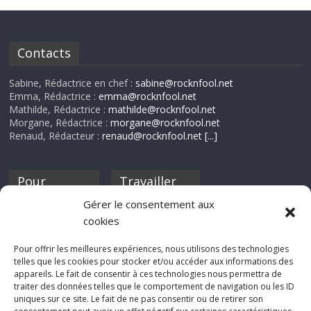
Contacts
Sabine, Rédactrice en chef :
sabine@rocknfool.net
Emma, Rédactrice :
emma@rocknfool.net
Mathilde, Rédactrice :
mathilde@rocknfool.net
Morgane, Rédactrice :
morgane@rocknfool.net
Renaud, Rédacteur :
renaud@rocknfool.net
[...]
Pour
Travailler
nourrir ta
pour nous ?
Gérer le consentement aux
discothèque
cookies
Si tu souhaites
contribuer à
Pour offrir les meilleures expériences, nous utilisons des technologies
Rocknfool, n'hésite
telles que les cookies pour stocker et/ou accéder aux informations des
pas à nous envoyer
appareils. Le fait de consentir à ces technologies nous permettra de
tes chroniques de
traiter des données telles que le comportement de navigation ou les ID
concerts, de films,
uniques sur ce site. Le fait de ne pas consentir ou de retirer son
séries ou des billets