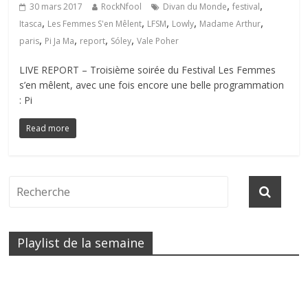
,
,
30 mars 2017
RockNfool
Divan du Monde
festival
,
,
,
,
,
Itasca
Les Femmes S'en Mêlent
LFSM
Lowly
Madame Arthur
,
,
,
,
paris
Pi Ja Ma
report
Sóley
Vale Poher
LIVE REPORT – Troisième soirée du Festival Les Femmes
s’en mêlent, avec une fois encore une belle programmation
: Pi
Read more
Playlist de la semaine