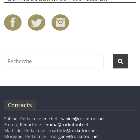
Contacts
Sabine, Rédactrice en chef :
sabine@rocknfool.net
Emma, Rédactrice :
emma@rocknfool.net
Mathilde, Rédactrice :
mathilde@rocknfool.net
Morgane, Rédactrice :
morgane@rocknfool.net