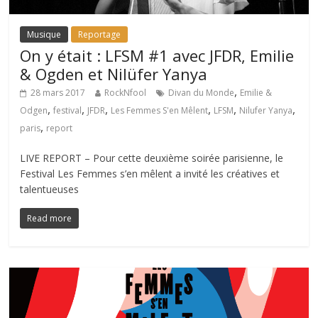
Musique
Reportage
On y était : LFSM #1 avec JFDR, Emilie
& Ogden et Nilüfer Yanya
,
28 mars 2017
RockNfool
Divan du Monde
Emilie &
,
,
,
,
,
,
Odgen
festival
JFDR
Les Femmes S'en Mêlent
LFSM
Nilufer Yanya
,
paris
report
LIVE REPORT – Pour cette deuxième soirée parisienne, le
Festival Les Femmes s’en mêlent a invité les créatives et
talentueuses
Read more