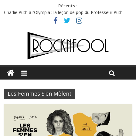
Récents :
Charlie Puth à l’Olympia : la leçon de pop du Professeur Puth
Festival Triptyque : un nouveau festival de musique indépendant
à Montréal
Hellfest 2026 vendredi : température et émotions en hausse
Hellfest 2026 jeudi : impossible de choisir entre chaleur et bonne
humeur
Première édition du Midgard Festival : entre bière, métal et
tatouages
Les Femmes S’en Mêlent