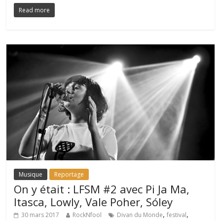
Read more
Musique
Reportage
On y était : LFSM #2 avec Pi Ja Ma,
Itasca, Lowly, Vale Poher, Sóley
,
,
30 mars 2017
RockNfool
Divan du Monde
festival