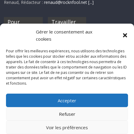
Renaud, Rédacteur :
renaud@rocknfool.net
[...]
Pour
Travailler
nourrir ta
pour nous ?
Gérer le consentement aux
discothèque
cookies
Si tu souhaites
contribuer à
Pour offrir les meilleures expériences, nous utilisons des technologies
Rocknfool, n'hésite
telles que les cookies pour stocker et/ou accéder aux informations des
pas à nous envoyer
appareils. Le fait de consentir à ces technologies nous permettra de
tes chroniques de
traiter des données telles que le comportement de navigation ou les ID
concerts, de films,
uniques sur ce site. Le fait de ne pas consentir ou de retirer son
séries ou des billets
consentement peut avoir un effet négatif sur certaines caractéristiques
d'humeur :
et fonctions.
sabine@rocknfool.
net
Accepter
Refuser
Voir les préférences