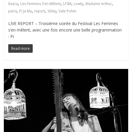
,
,
,
,
,
Itasca
Les Femmes S'en Mêlent
LFSM
Lowly
Madame Arthur
,
,
,
,
paris
Pi Ja Ma
report
Sóley
Vale Poher
LIVE REPORT – Troisième soirée du Festival Les Femmes
s’en mêlent, avec une fois encore une belle programmation
: Pi
Read more