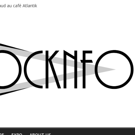
ud au café Atlantik
motions en hausse
 entre chaleur et bonne humeur
e bière, métal et tatouages
du Professeur Puth
RE
EXPO
ABOUT US