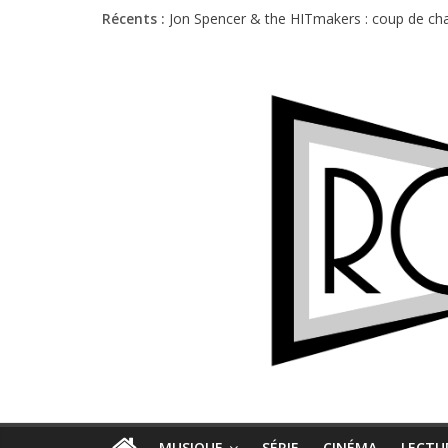
Récents :
Jon Spencer & the HITmakers : coup de cha
Hellfest 2026 vendredi : température et é
Hellfest 2026 jeudi : impossible de choisir
Première édition du Midgard Festival : entr
Charlie Puth à l’Olympia : la leçon de pop 
MUSIQUE
SÉRIE
CINÉMA
LECTU