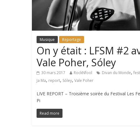
Musique
Reportage
On y était : LFSM #2 av
Vale Poher, Sóley
,
30 mars 2017
RockNfool
Divan du Monde
fest
,
,
,
Ja Ma
report
Sóley
Vale Poher
LIVE REPORT – Troisième soirée du Festival Les F
Pi
Read more