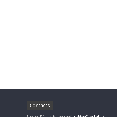
Contacts
Sabine, Rédactrice en chef :
sabine@rocknfool.net