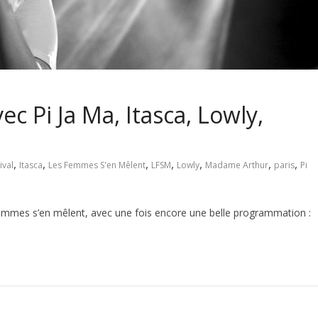
ec Pi Ja Ma, Itasca, Lowly,
,
,
,
,
,
,
,
ival
Itasca
Les Femmes S'en Mêlent
LFSM
Lowly
Madame Arthur
paris
Pi
emmes s’en mêlent, avec une fois encore une belle programmation :