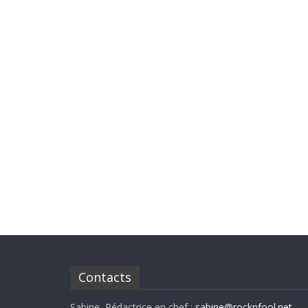
Contacts
Sabine, Rédactrice en chef :
sabine@rocknfool.net