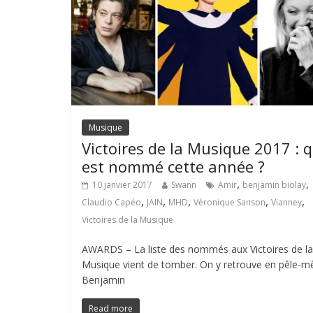
Musique
Victoires de la Musique 2017 : q
est nommé cette année ?
,
,
10 janvier 2017
Swann
Amir
benjamin biolay
,
,
,
,
,
Claudio Capéo
JAIN
MHD
Véronique Sanson
Vianney
Victoires de la Musique
AWARDS – La liste des nommés aux Victoires de la
Musique vient de tomber. On y retrouve en pêle-m
Benjamin
Read more