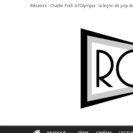
Récents :
Charlie Puth à l’Olympia : la leçon de pop 
Festival Triptyque : un nouveau festival d
Hellfest 2026 vendredi : température et é
Hellfest 2026 jeudi : impossible de choisir
Première édition du Midgard Festival : entr
MUSIQUE
SÉRIE
CINÉMA
LECTU