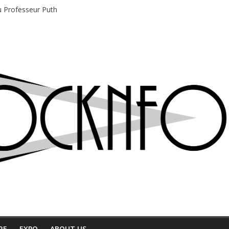
du Professeur Puth
e musique indépendant à Montréal
motions en hausse
 entre chaleur et bonne humeur
e bière, métal et tatouages
RE
EXPO
ABOUT US