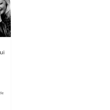
ui
êle