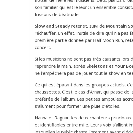
flotter derrière les musiciens. Deux pianos droits
son familier qui est le leur : un ensemble cons
frissons de béatitude.
Slow and Steady
retentit, suivi de
Mountain S
réchauffer. En effet, inutile de dire qu’il n’a pas 
première partie donnée par Half Moon Run, refa
concert.
Si les musiciens ne sont pas très causants lors
reprendre la main, après
Skeletons
et
Your Bo
ne l’empêchera pas de jouer tout le show en tee
Ce qui est épatant dans les groupes actuels, c’
chaussettes. C’est le cas d’Arnar, qui passe de l
préférée de l’album. Les petites ampoules accr
s’allument pour former une pluie d’étoiles.
Nanna et Ragnar les deux chanteurs principaux 
et identifiables entre mille. Leurs voix s’allien
lesquelles le public chante librement avant d’écl