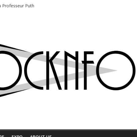
du Professeur Puth
e musique indépendant à Montréal
motions en hausse
 entre chaleur et bonne humeur
e bière, métal et tatouages
RE
EXPO
ABOUT US