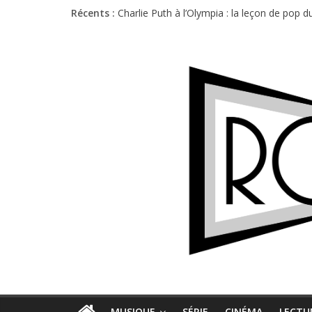
Récents :
Charlie Puth à l’Olympia : la leçon de pop 
Festival Triptyque : un nouveau festival d
Hellfest 2026 vendredi : température et é
Hellfest 2026 jeudi : impossible de choisir
Première édition du Midgard Festival : entr
MUSIQUE
SÉRIE
CINÉMA
LECTU