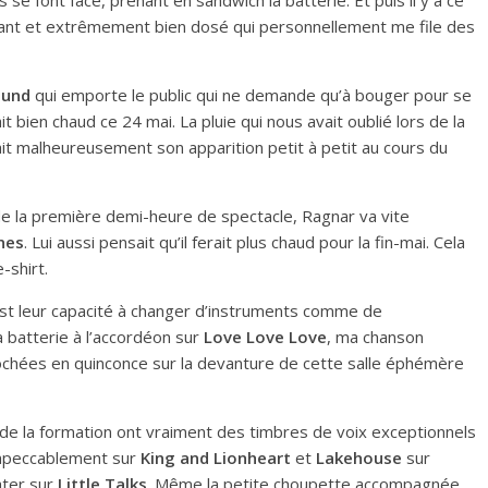
 se font face, prenant en sandwich la batterie. Et puis il y a ce
istant et extrêmement bien dosé qui personnellement me file des
ound
qui emporte le public qui ne demande qu’à bouger pour se
fait bien chaud ce 24 mai. La pluie qui nous avait oublié lors de la
it malheureusement son apparition petit à petit au cours du
 de la première demi-heure de spectacle, Ragnar va vite
nes
. Lui aussi pensait qu’il ferait plus chaud pour la fin-mai. Cela
-shirt.
est leur capacité à changer d’instruments comme de
a batterie à l’accordéon sur
Love Love Love
, ma chanson
ochées en quinconce sur la devanture de cette salle éphémère
de la formation ont vraiment des timbres de voix exceptionnels
t impeccablement sur
King and Lionheart
et
Lakehouse
sur
ater sur
Little Talks
. Même la petite choupette accompagnée