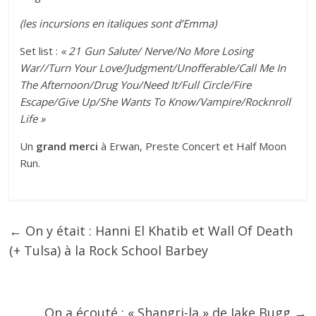
(les incursions en italiques sont d’Emma)
Set list :
« 21 Gun Salute/ Nerve/No More Losing
War//Turn Your Love/Judgment/Unofferable/Call Me In
The Afternoon/Drug You/Need It/Full Circle/Fire
Escape/Give Up/She Wants To Know/Vampire/Rocknroll
Life »
Un
grand merci
à Erwan, Preste Concert et Half Moon
Run.
←
On y était : Hanni El Khatib et Wall Of Death
(+ Tulsa) à la Rock School Barbey
On a écouté : « Shangri-la » de Jake Bugg
→