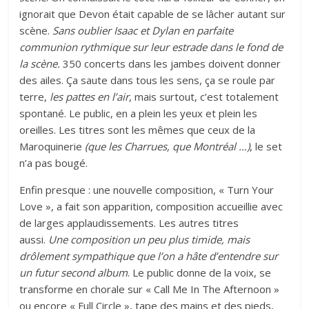
ignorait que Devon était capable de se lâcher autant sur
scène.
Sans oublier Isaac et Dylan en parfaite
communion rythmique sur leur estrade dans le fond de
la scène.
350 concerts dans les jambes doivent donner
des ailes. Ça saute dans tous les sens, ça se roule par
terre,
les pattes en l’air
, mais surtout, c’est totalement
spontané. Le public, en a plein les yeux et plein les
oreilles. Les titres sont les mêmes que ceux de la
Maroquinerie
(que les Charrues, que Montréal …)
, le set
n’a pas bougé.
Enfin presque : une nouvelle composition, « Turn Your
Love », a fait son apparition, composition accueillie avec
de larges applaudissements.
Les autres titres
aussi.
Une composition un peu plus timide, mais
drôlement sympathique que l’on a hâte d’entendre sur
un futur second album
. Le public donne de la voix, se
transforme en chorale sur « Call Me In The Afternoon »
ou encore « Full Circle », tape des mains et des pieds,