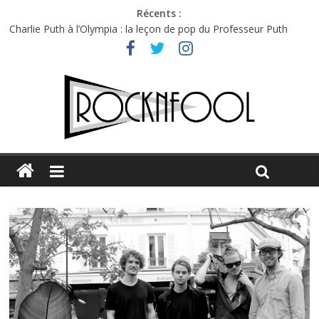
Récents :
Charlie Puth à l’Olympia : la leçon de pop du Professeur Puth
Festival Triptyque : un nouveau festival de musique indépendant
à Montréal
Hellfest 2026 vendredi : température et émotions en hausse
Hellfest 2026 jeudi : impossible de choisir entre chaleur et bonne
humeur
Première édition du Midgard Festival : entre bière, métal et
tatouages