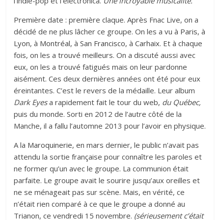
l’indie-pop et l’éléctronica.
Une incroyable musicalité.
Première date : première claque. Après Fnac Live, on a
décidé de ne plus lâcher ce groupe. On les a vu à
Paris
, à
Lyon
, à
Montréal
, à
San Francisco
, à
Carhaix
. Et à chaque
fois, on les a trouvé meilleurs. On a discuté aussi avec
eux, on les a trouvé fatigués mais on leur pardonne
aisément. Ces deux dernières années ont été pour eux
éreintantes. C’est le revers de la médaille. Leur album
Dark Eyes
a rapidement fait le tour du web,
du Québec,
puis du monde. Sorti en 2012 de l’autre côté de la
Manche, il a fallu l’automne 2013 pour l’avoir en physique.
A la
Maroquinerie
, en mars dernier, le public n’avait pas
attendu la sortie française pour connaître les paroles et
ne former qu’un avec le groupe. La communion était
parfaite. Le groupe avait le sourire jusqu’aux oreilles et
ne se ménageait pas sur scène. Mais, en vérité, ce
n’était rien comparé à ce que le groupe a donné au
Trianon, ce vendredi 15 novembre.
(sérieusement c’était