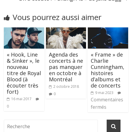
Vous pourrez aussi aimer
« Hook, Line
Agenda des
« Frame » de
& Sinker », le
concerts à ne
Charlie
nouveau
pas manquer
Cunningham,
titre de Royal
en octobre à
histoires
Blood (à
Montréal
d’albums et
écouter très
de concerts
2 octobre 2018
fort)
9 mai 2023
0
16 mai 2017
Commentaires
0
fermés