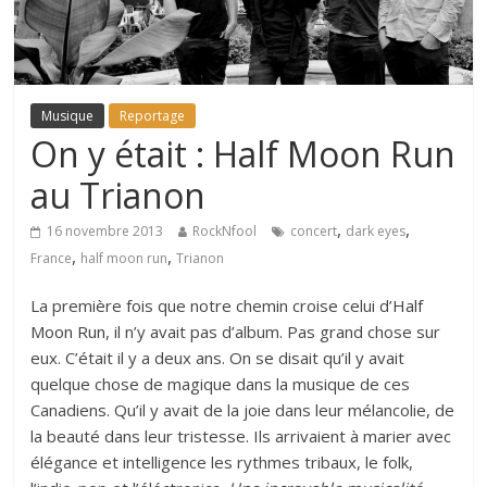
Musique
Reportage
On y était : Half Moon Run
au Trianon
,
,
16 novembre 2013
RockNfool
concert
dark eyes
,
,
France
half moon run
Trianon
La première fois que notre chemin croise celui d’
Half
Moon Run
, il n’y avait pas d’album. Pas grand chose sur
eux. C’était il y a deux ans. On se disait qu’il y avait
quelque chose de magique dans la musique de ces
Canadiens. Qu’il y avait de la joie dans leur mélancolie, de
la beauté dans leur tristesse. Ils arrivaient à marier avec
élégance et intelligence les rythmes tribaux, le folk,