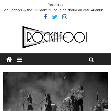
Récents :
Jon Spencer & the HITmakers : coup de chaud au café Atlantik
Hellfest 2026 vendredi : température et émotions en hausse
Hellfest 2026 jeudi : impossible de choisir entre chaleur et bonne
humeur
Première édition du Midgard Festival : entre bière, métal et
tatouages
Charlie Puth à l’Olympia : la leçon de pop du Professeur Puth