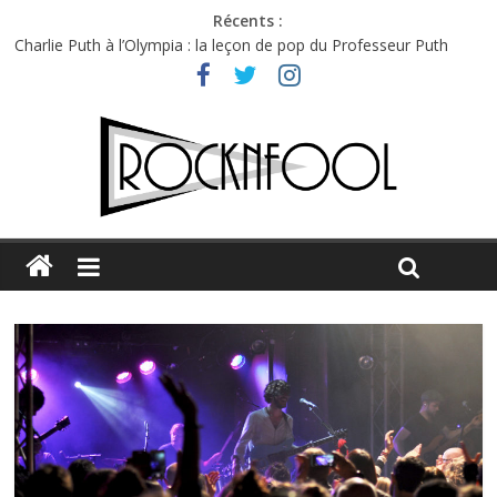
Récents :
Charlie Puth à l’Olympia : la leçon de pop du Professeur Puth
Festival Triptyque : un nouveau festival de musique indépendant
à Montréal
Hellfest 2026 vendredi : température et émotions en hausse
Hellfest 2026 jeudi : impossible de choisir entre chaleur et bonne
humeur
Première édition du Midgard Festival : entre bière, métal et
tatouages