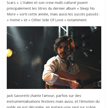
Scars ». L’Italien et son crew multi-culturel jouent
principalement les titres du dernier album « Sleep No
More » sorti cette année, mais aussi les succès passés :
« Home » et « Other Side Of Love » notamment.
Jack Savoretti chante l’amour, parfois sur des
instrumentalisations festives mais aussi, et l’émotion du
public en est décuplée, en guitare-voix seul sur scène