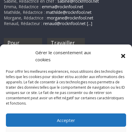
Sabine, Rédactrice en chef :
sabine@rocknfool.net
Emma, Rédactrice :
emma@rocknfool.net
Mathilde, Rédactrice :
mathilde@rocknfool.net
Morgane, Rédactrice :
morgane@rocknfool.net
Renaud, Rédacteur :
renaud@rocknfool.net
[...]
Pour
Travailler
nourrir ta
pour nous ?
Gérer le consentement aux
discothèque
cookies
Si tu souhaites
contribuer à
Pour offrir les meilleures expériences, nous utilisons des technologies
Rocknfool, n'hésite
telles que les cookies pour stocker et/ou accéder aux informations des
pas à nous envoyer
appareils. Le fait de consentir à ces technologies nous permettra de
tes chroniques de
traiter des données telles que le comportement de navigation ou les ID
concerts, de films,
uniques sur ce site. Le fait de ne pas consentir ou de retirer son
séries ou des billets
consentement peut avoir un effet négatif sur certaines caractéristiques
d'humeur :
et fonctions.
sabine@rocknfool.
net
Accepter