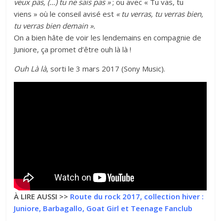
veux pas, (…) tu ne sais pas »
; ou avec « Tu vas, tu
viens » où le conseil avisé est
« tu verras, tu verras bien,
tu verras bien demain ».
On a bien hâte de voir les lendemains en compagnie de
Juniore, ça promet d’être ouh là là !
Ouh Là là
, sorti le 3 mars 2017 (Sony Music).
À LIRE AUSSI >>
Route du rock 2017, collection hiver :
Juniore, Barbagallo, Goat Girl et Teenage Fanclub