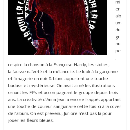
mi
er
alb
um
du
gr
ou
pe
,
respire la chanson à la Françoise Hardy, les sixties,
la fausse naïveté et la mélancolie. Le look à la garçonne
et l’imagerie en noir & blanc apportent une touche
badass et mystérieuse. On avait aimé les illustrations
ornant les EPs et accompagnant le groupe depuis trois
ans. La créativité d’Anna Jean a encore frappé, apportant
une touche de couleur sanguinaire cette fois-ci à la cover
de l’album. On est prévenu, Juniore n’est pas là pour
jouer les fleurs bleues.