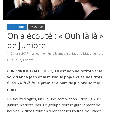
Chronique
Musique
On a écouté : « Ouh là là »
de Juniore
,
,
,
,
2 mars 2017
Jeanne
album
chronique
critique
Juniore
,
Ouh Là Là
review
CHRONIQUE D’ALBUM – Qu’il est bon de retrouver la
voix d’Anna Jean et la musique pop-sixties des trois
filles.
Ouh là là
, le premier album de Juniore sort le 3
mars !
Plusieurs singles, un EP, une compilation… depuis 2015
Juniore n’arrête pas. Le groupe sort régulièrement de
nouveaux titres tout en sillonnant les routes de France.