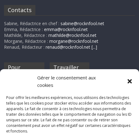
Contacts
Sabine, Rédactrice en chef :
sabine@rocknfool.net
Emma, Rédactrice :
emma@rocknfool.net
Mathilde, Rédactrice :
mathilde@rocknfool.net
Morgane, Rédactrice :
morgane@rocknfool.net
Renaud, Rédacteur :
renaud@rocknfool.net
[...]
Pour
Travailler
nourrir ta
pour nous ?
Gérer le consentement aux
discothèque
cookies
Si tu souhaites
contribuer à
Pour offrir les meilleures expériences, nous utilisons des technologies
Rocknfool, n'hésite
telles que les cookies pour stocker et/ou accéder aux informations des
pas à nous envoyer
appareils. Le fait de consentir à ces technologies nous permettra de
tes chroniques de
traiter des données telles que le comportement de navigation ou les ID
concerts, de films,
uniques sur ce site. Le fait de ne pas consentir ou de retirer son
séries ou des billets
consentement peut avoir un effet négatif sur certaines caractéristiques
d'humeur :
et fonctions.
sabine@rocknfool.