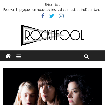
Récents :
Festival Triptyque : un nouveau festival de musique indépendant
à Montréal
Hellfest 2026 vendredi : température et émotions en hausse
Hellfest 2026 jeudi : impossible de choisir entre chaleur et bonne
humeur
Première édition du Midgard Festival : entre bière, métal et
tatouages
Charlie Puth à l’Olympia : la leçon de pop du Professeur Puth