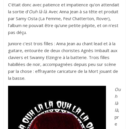
C’était donc avec patience et impatience qu’on attendait
la sortie d’
Ouh là là
. Avec Anna Jean à sa tête et produit
par Samy Osta (La Femme, Feu! Chatterton, Rover),
l’album ne pouvait être qu’une petite pépite, et on n’est
pas déçu.
Juniore c’est trois filles : Anna Jean au chant lead et à la
guitare, entourée de deux choristes Agnès Imbault aux
claviers et Swanny Elzingre à la batterie. Trois filles
habillées de noir, accompagnées depuis peu sur scène
par la chose : effrayante caricature de la Mort jouant de
la basse.
Ou
h
là
là
,
pr
e