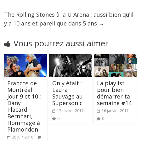
The Rolling Stones à la U Arena : aussi bien qu’il
y a 10 ans et pareil que dans 5 ans
→
Vous pourrez aussi aimer
Francos de
On y était :
La playlist
Montréal
Laura
pour bien
jour 9 et 10 :
Sauvage au
démarrer ta
Dany
Supersonic
semaine #14
Placard,
17 février 2017
16 janvier 2017
Bernhari,
0
0
Hommage à
Plamondon
28 juin 2018