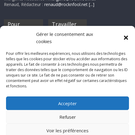
Renaud, Rédacteur :
renaud@rocknfool.net
[...]
Pour
Travailler
nourrir ta
pour nous ?
Gérer le consentement aux
discothèque
cookies
Si tu souhaites
contribuer à
Pour offrir les meilleures expériences, nous utilisons des technologies
Rocknfool, n'hésite
telles que les cookies pour stocker et/ou accéder aux informations des
pas à nous envoyer
appareils. Le fait de consentir à ces technologies nous permettra de
tes chroniques de
traiter des données telles que le comportement de navigation ou les ID
concerts, de films,
uniques sur ce site. Le fait de ne pas consentir ou de retirer son
séries ou des billets
consentement peut avoir un effet négatif sur certaines caractéristiques
d'humeur :
et fonctions.
sabine@rocknfool.
net
Accepter
Refuser
Voir les préférences