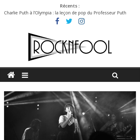
Récents :
Charlie Puth à l’Olympia : la leçon de pop du Professeur Puth
Festival Triptyque : un nouveau festival de musique indépendant
à Montréal
Hellfest 2026 vendredi : température et émotions en hausse
Hellfest 2026 jeudi : impossible de choisir entre chaleur et bonne
humeur
Première édition du Midgard Festival : entre bière, métal et
tatouages