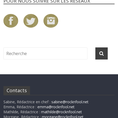
POUR NOUS SUIVRE SUR LES RÉSEAUX
Contacts
Sabine, Rédactrice en chef :
sabine@rocknfool.net
Emma, Rédactrice :
emma@rocknfool.net
Mathilde, Rédactrice :
mathilde@rocknfool.net
Morgane, Rédactrice :
morgane@rocknfool.net