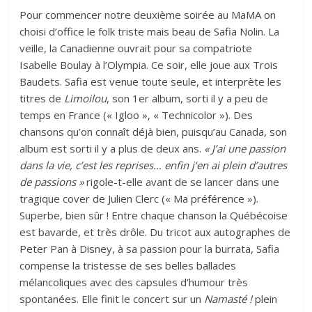
Pour commencer notre deuxième soirée au MaMA on
choisi d’office le folk triste mais beau de Safia Nolin. La
veille, la Canadienne ouvrait pour sa compatriote
Isabelle Boulay à l’Olympia. Ce soir, elle joue aux Trois
Baudets. Safia est venue toute seule, et interprète les
titres de
Limoilou
, son 1er album, sorti il y a peu de
temps en France (« Igloo », « Technicolor »). Des
chansons qu’on connaît déjà bien, puisqu’au Canada, son
album est sorti il y a plus de deux ans.
« J’ai une passion
dans la vie, c’est les reprises… enfin j’en ai plein d’autres
de passions »
rigole-t-elle avant de se lancer dans une
tragique cover de Julien Clerc (« Ma préférence »).
Superbe, bien sûr ! Entre chaque chanson la Québécoise
est bavarde, et très drôle. Du tricot aux autographes de
Peter Pan à Disney, à sa passion pour la burrata, Safia
compense la tristesse de ses belles ballades
mélancoliques avec des capsules d’humour très
spontanées. Elle finit le concert sur un
Namasté !
plein