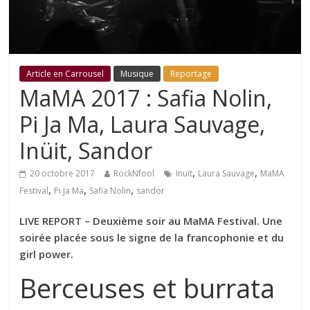
Article en Carrousel
Musique
Reportage
MaMA 2017 : Safia Nolin,
Pi Ja Ma, Laura Sauvage,
Inüit, Sandor
,
,
20 octobre 2017
RockNfool
Inuït
Laura Sauvage
MaMA
,
,
,
Festival
Pi Ja Ma
Safia Nolin
sandor
LIVE REPORT – Deuxième soir au MaMA Festival. Une
soirée placée sous le signe de la francophonie et du
girl power.
Berceuses et burrata