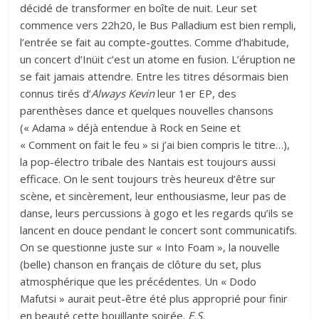
décidé de transformer en boîte de nuit. Leur set
commence vers 22h20, le Bus Palladium est bien rempli,
l’entrée se fait au compte-gouttes. Comme d’habitude,
un concert d’Inüit c’est un atome en fusion. L’éruption ne
se fait jamais attendre. Entre les titres désormais bien
connus tirés d’
Always Kevin
leur 1er EP, des
parenthèses dance et quelques nouvelles chansons
(« Adama » déjà entendue à Rock en Seine et
« Comment on fait le feu » si j’ai bien compris le titre…),
la pop-électro tribale des Nantais est toujours aussi
efficace. On le sent toujours très heureux d’être sur
scène, et sincèrement, leur enthousiasme, leur pas de
danse, leurs percussions à gogo et les regards qu’ils se
lancent en douce pendant le concert sont communicatifs.
On se questionne juste sur « Into Foam », la nouvelle
(belle) chanson en français de clôture du set, plus
atmosphérique que les précédentes. Un « Dodo
Mafutsi » aurait peut-être été plus approprié pour finir
en beauté cette bouillante soirée.
E.S.