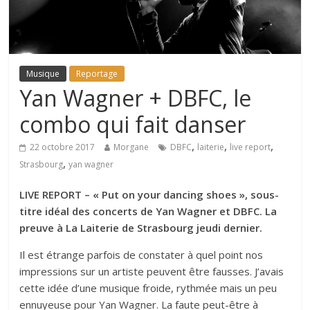
Musique
Reportage
Yan Wagner + DBFC, le
combo qui fait danser
,
,
,
22 octobre 2017
Morgane
DBFC
laiterie
live report
,
Strasbourg
yan wagner
LIVE REPORT – « Put on your dancing shoes », sous-
titre idéal des concerts de Yan Wagner et DBFC. La
preuve à La Laiterie de Strasbourg jeudi dernier.
Il est étrange parfois de constater à quel point nos
impressions sur un artiste peuvent être fausses. J’avais
cette idée d’une musique froide, rythmée mais un peu
ennuyeuse pour Yan Wagner. La faute peut-être à