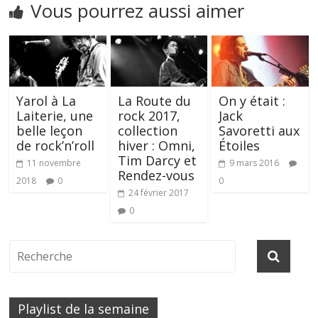
Vous pourrez aussi aimer
Yarol à La
La Route du
On y était :
Laiterie, une
rock 2017,
Jack
belle leçon
collection
Savoretti aux
de rock’n’roll
hiver : Omni,
Étoiles
Tim Darcy et
11 novembre
9 mars 2016
Rendez-vous
2018
0
0
24 février 2017
0
Playlist de la semaine