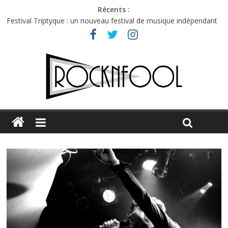
Récents :
Festival Triptyque : un nouveau festival de musique indépendant
à Montréal
Hellfest 2026 vendredi : température et émotions en hausse
Hellfest 2026 jeudi : impossible de choisir entre chaleur et bonne
humeur
Première édition du Midgard Festival : entre bière, métal et
tatouages
Charlie Puth à l’Olympia : la leçon de pop du Professeur Puth