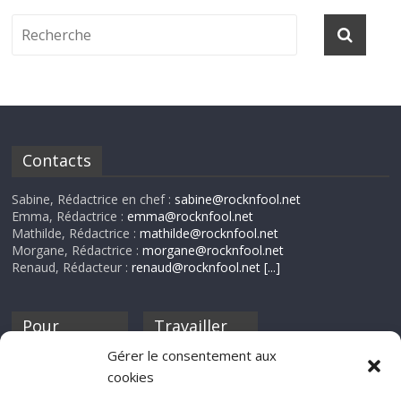
Contacts
Sabine, Rédactrice en chef :
sabine@rocknfool.net
Emma, Rédactrice :
emma@rocknfool.net
Mathilde, Rédactrice :
mathilde@rocknfool.net
Morgane, Rédactrice :
morgane@rocknfool.net
Renaud, Rédacteur :
renaud@rocknfool.net
[...]
Pour
Travailler
nourrir ta
pour nous ?
Gérer le consentement aux
discothèque
cookies
Si tu souhaites
contribuer à