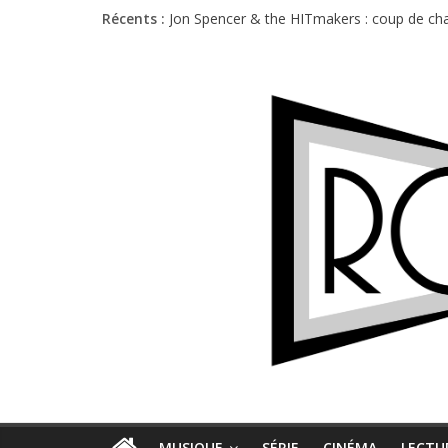
Charlie Puth à l’Olympia : la leçon de pop 
Récents :
Jon Spencer & the HITmakers : coup de cha
Hellfest 2026 vendredi : température et é
Hellfest 2026 jeudi : impossible de choisir
Première édition du Midgard Festival : entr
MUSIQUE
SÉRIE
CINÉMA
LECTU