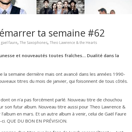
 démarrer ta semaine #62
,
,
,
gael faure
The Saxophones
Theo Lawrence & the Hearts
unesse et nouveautés toutes fraîches… Dualité dans la
l de la semaine dernière mais ont avancé dans les années 1990-
nouveaux titres du mois de janvier, qui foisonnent de tous côtés.
dont on n’a pas forcément parlé. Nouveau titre de chouchou
ur son futur album. Nouveau titre aussi pour Theo Lawrence &
 l’album en mars. Et un autre album à venir, celui de Gaël Faure
is-ci. QUE DU BON EN PRÉVISION.