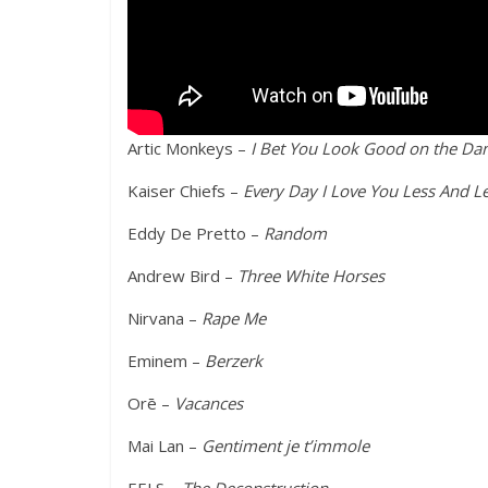
Artic Monkeys –
I Bet You Look Good on the Da
Kaiser Chiefs –
Every Day I Love You Less And L
Eddy De Pretto –
Random
Andrew Bird –
Three White Horses
Nirvana –
Rape Me
Eminem –
Berzerk
Orē –
Vacances
Mai Lan –
Gentiment je t’immole