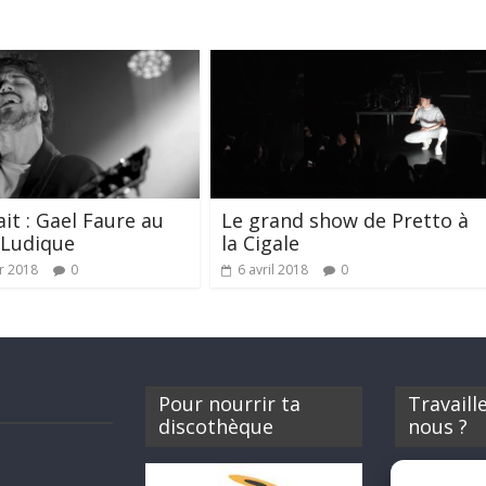
ait : Gael Faure au
Le grand show de Pretto à
 Ludique
la Cigale
er 2018
0
6 avril 2018
0
Pour nourrir ta
Travaill
discothèque
nous ?
Si tu souhait