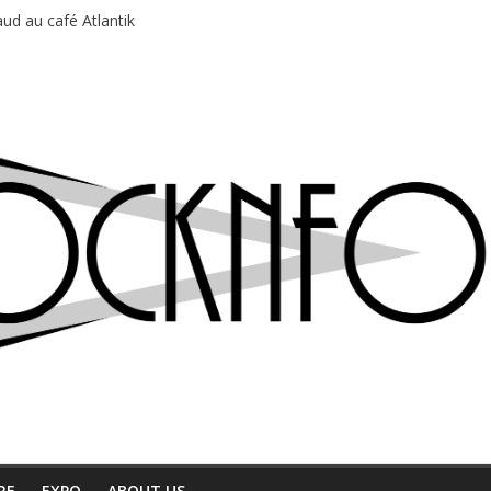
du Professeur Puth
ud au café Atlantik
motions en hausse
 entre chaleur et bonne humeur
e bière, métal et tatouages
RE
EXPO
ABOUT US