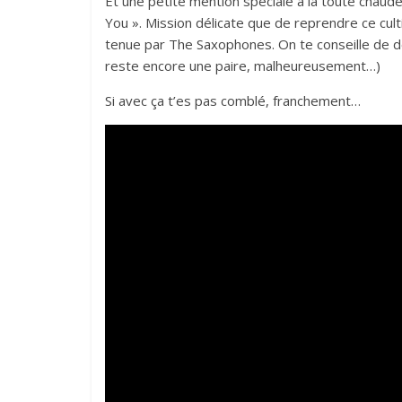
Et une petite mention spéciale à la toute chaude 
You ». Mission délicate que de reprendre ce cu
tenue par The Saxophones. On te conseille de dé
reste encore une paire, malheureusement…)
Si avec ça t’es pas comblé, franchement…