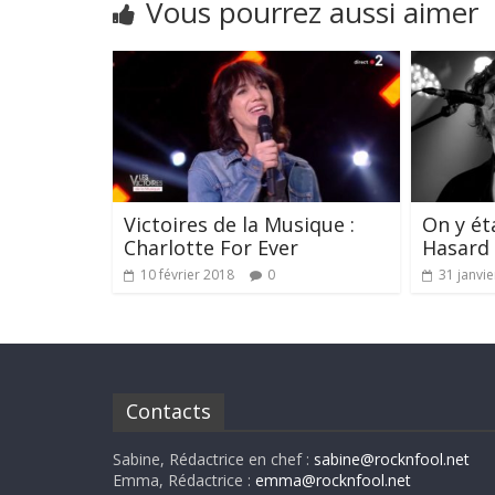
Vous pourrez aussi aimer
Victoires de la Musique :
On y ét
Charlotte For Ever
Hasard
10 février 2018
0
31 janvi
Contacts
Sabine, Rédactrice en chef :
sabine@rocknfool.net
Emma, Rédactrice :
emma@rocknfool.net