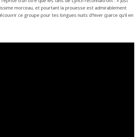
reprise d’un titre que les fans de Lynch reconnaîtront : « Just
ltissime morceau, et pourtant la prouesse est admirablement
couvrir ce groupe pour tes longues nuits d’hiver (parce qu’il en