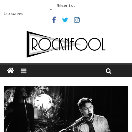
Récents :
Première édition du Midgard Festival : entre bière, métal et
tatouages
Charlie Puth à l’Olympia : la leçon de pop du Professeur Puth
Jon Spencer & the HITmakers : coup de chaud au café Atlantik
Hellfest 2026 vendredi : température et émotions en hausse
Hellfest 2026 jeudi : impossible de choisir entre chaleur et bonne
humeur