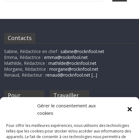
Contacts
Sabine, Rédactrice en chef :
sabine@rocknfool.net
Emma, Rédactrice :
emma@rocknfool.net
Mathilde, Rédactrice :
mathilde@rocknfool.net
Morgane, Rédactrice :
morgane@rocknfool.net
Renaud, Rédacteur :
renaud@rocknfool.net
[...]
Pour
Travailler
nourrir ta
pour nous ?
Gérer le consentement aux
discothèque
cookies
Si tu souhaites
contribuer à
Pour offrir les meilleures expériences, nous utilisons des technologies
Rocknfool, n'hésite
telles que les cookies pour stocker et/ou accéder aux informations des
pas à nous envoyer
appareils. Le fait de consentir à ces technologies nous permettra de
tes chroniques de