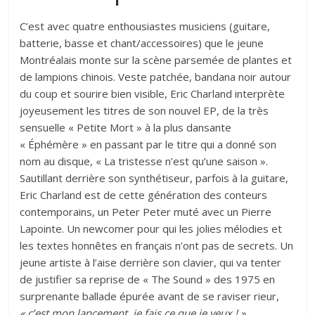
C’est avec quatre enthousiastes musiciens (guitare,
batterie, basse et chant/accessoires) que le jeune
Montréalais monte sur la scène parsemée de plantes et
de lampions chinois. Veste patchée, bandana noir autour
du coup et sourire bien visible, Eric Charland interprète
joyeusement les titres de son nouvel EP, de la très
sensuelle « Petite Mort » à la plus dansante
« Éphémère » en passant par le titre qui a donné son
nom au disque, « La tristesse n’est qu’une saison ».
Sautillant derrière son synthétiseur, parfois à la guitare,
Eric Charland est de cette génération des conteurs
contemporains, un Peter Peter muté avec un Pierre
Lapointe. Un newcomer pour qui les jolies mélodies et
les textes honnêtes en français n’ont pas de secrets. Un
jeune artiste à l’aise derrière son clavier, qui va tenter
de justifier sa reprise de « The Sound » des 1975 en
surprenante ballade épurée avant de se raviser rieur,
« c’est mon lancement, je fais ce que je veux ! ».