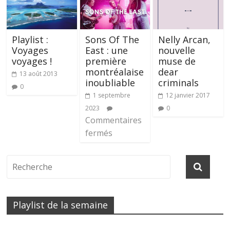
Playlist :
Sons Of The
Nelly Arcan,
Voyages
East : une
nouvelle
voyages !
première
muse de
montréalaise
dear
13 août 2013
inoubliable
criminals
0
1 septembre
12 janvier 2017
2023
0
Commentaires
fermés
Playlist de la semaine