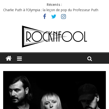
Récents :
Charlie Puth à l’Olympia : la leçon de pop du Professeur Puth
Festival Triptyque : un nouveau festival de musique indépendant
à Montréal
Hellfest 2026 vendredi : température et émotions en hausse
Hellfest 2026 jeudi : impossible de choisir entre chaleur et bonne
humeur
Première édition du Midgard Festival : entre bière, métal et
tatouages