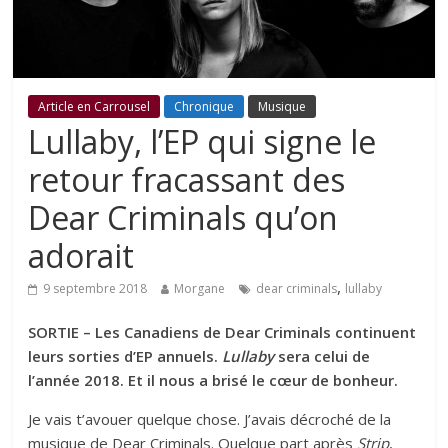
Article en Carrousel
Chronique
Musique
Lullaby, l’EP qui signe le
retour fracassant des
Dear Criminals qu’on
adorait
,
9 septembre 2018
Morgane
dear criminals
lullaby
SORTIE – Les Canadiens de Dear Criminals continuent
leurs sorties d’EP annuels.
Lullaby
sera celui de
l’année 2018. Et il nous a brisé le cœur de bonheur.
Je vais t’avouer quelque chose. J’avais décroché de la
musique de Dear Criminals. Quelque part après
Strip
,