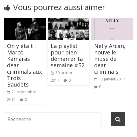
Vous pourrez aussi aimer
On y était :
La playlist
Nelly Arcan,
Marco
pour bien
nouvelle
Kamaras +
démarrer ta
muse de
dear
semaine #52
dear
criminals aux
criminals
30 octobre
Trois
12 janvier 2017
2017
0
Baudets
0
21 septembre
2015
0