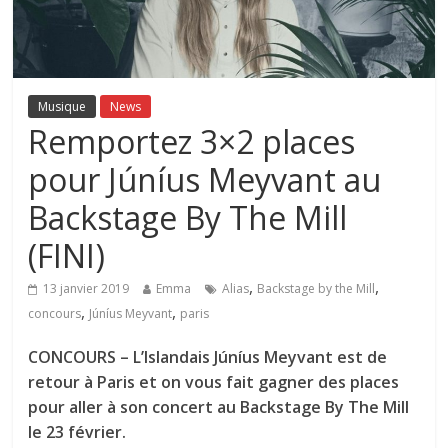
Musique
News
Remportez 3×2 places
pour Júníus Meyvant au
Backstage By The Mill
(FINI)
,
,
13 janvier 2019
Emma
Alias
Backstage by the Mill
,
,
concours
Júníus Meyvant
paris
CONCOURS – L’Islandais Júníus Meyvant est de
retour à Paris et on vous fait gagner des places
pour aller à son concert au Backstage By The Mill
le 23 février.