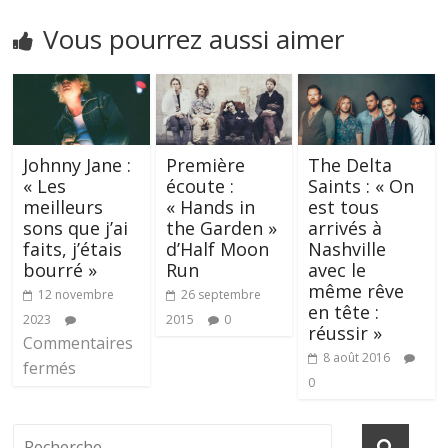
Vous pourrez aussi aimer
Johnny Jane :
Première
The Delta
« Les
écoute :
Saints : « On
meilleurs
« Hands in
est tous
sons que j’ai
the Garden »
arrivés à
faits, j’étais
d’Half Moon
Nashville
bourré »
Run
avec le
même rêve
12 novembre
26 septembre
en tête :
2023
2015
0
réussir »
Commentaires
8 août 2016
fermés
0