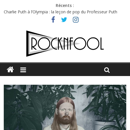
Récents :
Charlie Puth à l’Olympia : la leçon de pop du Professeur Puth
Festival Triptyque : un nouveau festival de musique indépendant
à Montréal
Hellfest 2026 vendredi : température et émotions en hausse
Hellfest 2026 jeudi : impossible de choisir entre chaleur et bonne
humeur
Première édition du Midgard Festival : entre bière, métal et
tatouages