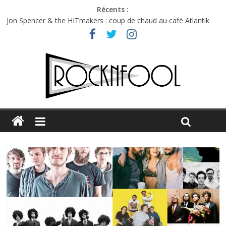
Récents :
Jon Spencer & the HITmakers : coup de chaud au café Atlantik
Hellfest 2026 vendredi : température et émotions en hausse
Hellfest 2026 jeudi : impossible de choisir entre chaleur et bonne
humeur
Première édition du Midgard Festival : entre bière, métal et
tatouages
Charlie Puth à l’Olympia : la leçon de pop du Professeur Puth