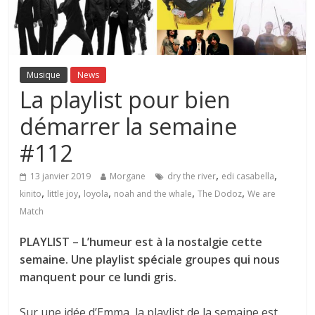
Musique
News
La playlist pour bien
démarrer la semaine
#112
,
,
13 janvier 2019
Morgane
dry the river
edi casabella
,
,
,
,
,
kinito
little joy
loyola
noah and the whale
The Dodoz
We are
Match
PLAYLIST – L’humeur est à la nostalgie cette
semaine. Une playlist spéciale groupes qui nous
manquent pour ce lundi gris.
Sur une idée d’Emma, la playlist de la semaine est