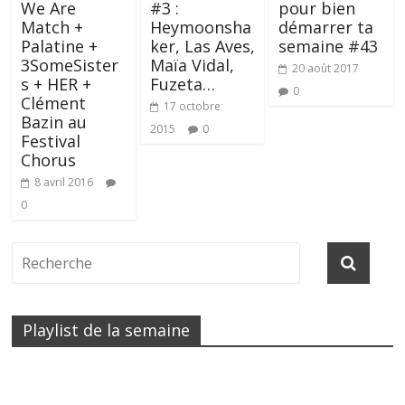
We Are
#3 :
pour bien
Match +
Heymoonsha
démarrer ta
Palatine +
ker, Las Aves,
semaine #43
3SomeSister
Maïa Vidal,
20 août 2017
s + HER +
Fuzeta…
0
Clément
17 octobre
Bazin au
2015
0
Festival
Chorus
8 avril 2016
0
Playlist de la semaine