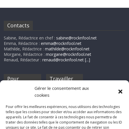
Contacts
Sabine, Rédactrice en chef :
sabine@rocknfool.net
Emma, Rédactrice :
emma@rocknfool.net
Mathilde, Rédactrice :
mathilde@rocknfool.net
Morgane, Rédactrice :
morgane@rocknfool.net
Renaud, Rédacteur :
renaud@rocknfool.net
[...]
Pour
Travailler
nourrir ta
pour nous ?
Gérer le consentement aux
discothèque
cookies
Si tu souhaites
contribuer à
Pour offrir les meilleures expériences, nous utilisons des technologies
Rocknfool, n'hésite
telles que les cookies pour stocker et/ou accéder aux informations des
pas à nous envoyer
appareils. Le fait de consentir à ces technologies nous permettra de
tes chroniques de
traiter des données telles que le comportement de navigation ou les ID
concerts, de films,
uniques sur ce site. Le fait de ne pas consentir ou de retirer son