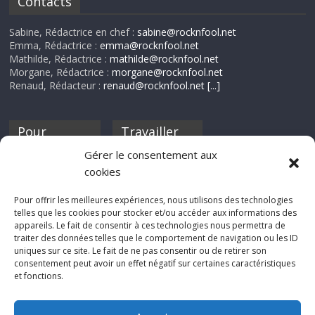
Contacts
Sabine, Rédactrice en chef :
sabine@rocknfool.net
Emma, Rédactrice :
emma@rocknfool.net
Mathilde, Rédactrice :
mathilde@rocknfool.net
Morgane, Rédactrice :
morgane@rocknfool.net
Renaud, Rédacteur :
renaud@rocknfool.net
[...]
Pour
Travailler
nourrir ta
pour nous ?
Gérer le consentement aux
discothèque
cookies
Si tu souhaites
contribuer à
Pour offrir les meilleures expériences, nous utilisons des technologies
Rocknfool, n'hésite
telles que les cookies pour stocker et/ou accéder aux informations des
pas à nous envoyer
appareils. Le fait de consentir à ces technologies nous permettra de
tes chroniques de
traiter des données telles que le comportement de navigation ou les ID
concerts, de films,
uniques sur ce site. Le fait de ne pas consentir ou de retirer son
séries ou des billets
consentement peut avoir un effet négatif sur certaines caractéristiques
d'humeur :
et fonctions.
sabine@rocknfool.
net