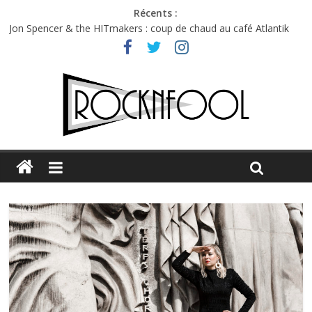
Récents :
Jon Spencer & the HITmakers : coup de chaud au café Atlantik
Hellfest 2026 vendredi : température et émotions en hausse
Hellfest 2026 jeudi : impossible de choisir entre chaleur et bonne
humeur
Première édition du Midgard Festival : entre bière, métal et
tatouages
Charlie Puth à l’Olympia : la leçon de pop du Professeur Puth