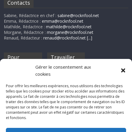
Contacts
Sabine, Rédactrice en chef :
sabine@rocknfool.net
Emma, Rédactrice :
emma@rocknfool.net
Mathilde, Rédactrice :
mathilde@rocknfool.net
Morgane, Rédactrice :
morgane@rocknfool.net
Renaud, Rédacteur :
renaud@rocknfool.net
[...]
Pour
Travailler
nourrir ta
pour nous ?
Gérer le consentement aux
discothèque
cookies
Si tu souhaites
contribuer à
Pour offrir les meilleures expériences, nous utilisons des technologies
Rocknfool, n'hésite
telles que les cookies pour stocker et/ou accéder aux informations des
pas à nous envoyer
appareils. Le fait de consentir à ces technologies nous permettra de
tes chroniques de
traiter des données telles que le comportement de navigation ou les ID
concerts, de films,
uniques sur ce site. Le fait de ne pas consentir ou de retirer son
séries ou des billets
consentement peut avoir un effet négatif sur certaines caractéristiques
d'humeur :
et fonctions.
sabine@rocknfool.
net