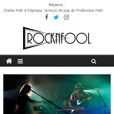
Récents :
Charlie Puth à l’Olympia : la leçon de pop du Professeur Puth
Festival Triptyque : un nouveau festival de musique indépendant
à Montréal
Hellfest 2026 vendredi : température et émotions en hausse
Hellfest 2026 jeudi : impossible de choisir entre chaleur et bonne
humeur
Première édition du Midgard Festival : entre bière, métal et
tatouages