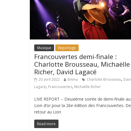
Musique
Reportage
Francouvertes demi-finale :
Charlotte Brousseau, Michaëlle
Richer, David Lagacé
,
20 avril 2022
Emma
Charlotte Brousseau
Dav
,
,
Lagacé
Francouvertes
Michaëlle Richer
LIVE REPORT – Deuxième soirée de demi-finale au
Lion d’or pour la 26e édition des Francouvertes. De
retour au Lion
Read more