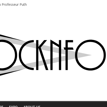
du Professeur Puth
e musique indépendant à Montréal
motions en hausse
 entre chaleur et bonne humeur
e bière, métal et tatouages
RE
EXPO
ABOUT US