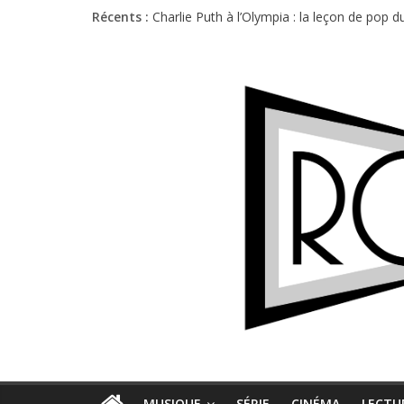
Récents :
Charlie Puth à l’Olympia : la leçon de pop 
Festival Triptyque : un nouveau festival d
Hellfest 2026 vendredi : température et é
Hellfest 2026 jeudi : impossible de choisir
Première édition du Midgard Festival : entr
MUSIQUE
SÉRIE
CINÉMA
LECTU