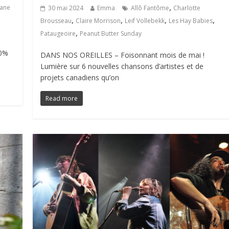
,
iane
30 mai 2024
Emma
Allô Fantôme
Charlotte
,
,
,
,
Brousseau
Claire Morrison
Leif Vollebekk
Les Hay Babies
,
Pataugeoire
Peanut Butter Sunday
00%
DANS NOS OREILLES – Foisonnant mois de mai !
Lumière sur 6 nouvelles chansons d’artistes et de
projets canadiens qu’on
Read more