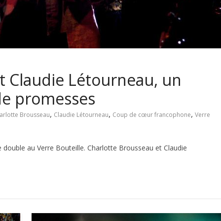
t Claudie Létourneau, un
 de promesses
,
,
,
arlotte Brousseau
Claudie Létourneau
Coup de cœur francophone
Verre
double au Verre Bouteille. Charlotte Brousseau et Claudie