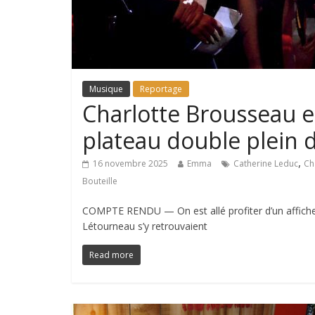
Musique
Reportage
Charlotte Brousseau e
plateau double plein
,
16 novembre 2025
Emma
Catherine Leduc
Ch
Bouteille
COMPTE RENDU — On est allé profiter d’un affiche 
Létourneau s’y retrouvaient
Read more