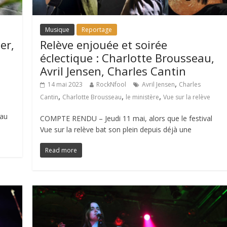
Musique
Reportage
er,
Relève enjouée et soirée
éclectique : Charlotte Brousseau,
Avril Jensen, Charles Cantin
,
14 mai 2023
RockNfool
Avril Jensen
Charles
,
,
,
Cantin
Charlotte Brousseau
le ministère
Vue sur la relève
 au
COMPTE RENDU – Jeudi 11 mai, alors que le festival
Vue sur la relève bat son plein depuis déjà une
Read more