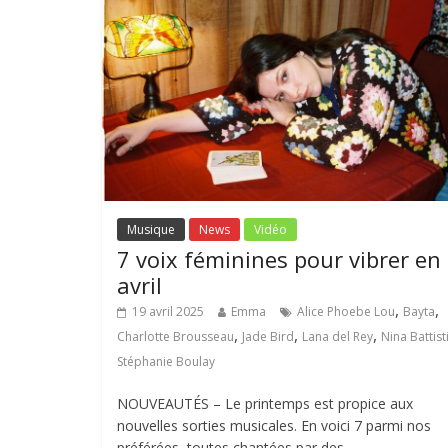
Musique
News
Vidéo
7 voix féminines pour vibrer en
avril
,
,
19 avril 2025
Emma
Alice Phoebe Lou
Bayta
,
,
,
Charlotte Brousseau
Jade Bird
Lana del Rey
Nina Battist
Stéphanie Boulay
NOUVEAUTÉS – Le printemps est propice aux
nouvelles sorties musicales. En voici 7 parmi nos
préférées, toutes chantées par des