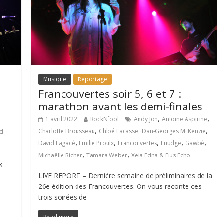
Musique
Reportage
Francouvertes soir 5, 6 et 7 :
marathon avant les demi-finales
,
,
1 avril 2022
RockNfool
Andy Jon
Antoine Aspirine
,
,
,
Charlotte Brousseau
Chloé Lacasse
Dan-Georges McKenzie
id
,
,
,
,
,
David Lagacé
Emilie Proulx
Francouvertes
Fuudge
Gawbé
,
,
Michaëlle Richer
Tamara Weber
Xela Edna & Eius Echo
x
LIVE REPORT – Dernière semaine de préliminaires de la
26e édition des Francouvertes. On vous raconte ces
trois soirées de
Read more