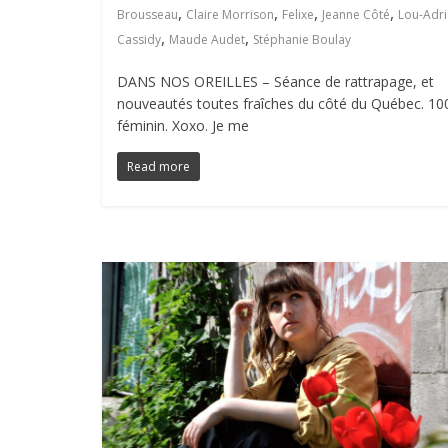
,
,
,
,
Brousseau
Claire Morrison
Felixe
Jeanne Côté
Lou-Adr
,
,
Cassidy
Maude Audet
Stéphanie Boulay
DANS NOS OREILLES – Séance de rattrapage, et
nouveautés toutes fraîches du côté du Québec. 1
féminin. Xoxo. Je me
Read more