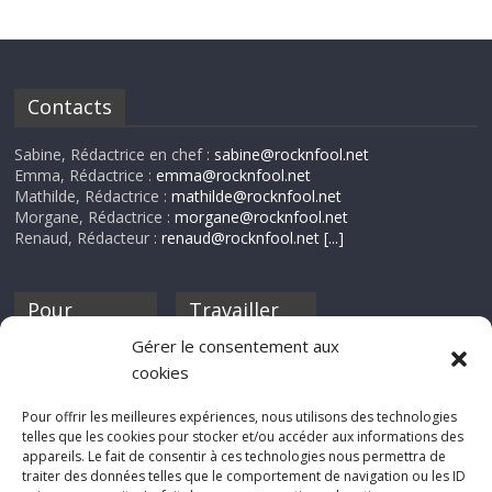
Contacts
Sabine, Rédactrice en chef :
sabine@rocknfool.net
Emma, Rédactrice :
emma@rocknfool.net
Mathilde, Rédactrice :
mathilde@rocknfool.net
Morgane, Rédactrice :
morgane@rocknfool.net
Renaud, Rédacteur :
renaud@rocknfool.net
[...]
Pour
Travailler
nourrir ta
pour nous ?
Gérer le consentement aux
discothèque
cookies
Si tu souhaites
contribuer à
Pour offrir les meilleures expériences, nous utilisons des technologies
Rocknfool, n'hésite
telles que les cookies pour stocker et/ou accéder aux informations des
pas à nous envoyer
appareils. Le fait de consentir à ces technologies nous permettra de
tes chroniques de
traiter des données telles que le comportement de navigation ou les ID
concerts, de films,