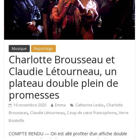
Musique
Reportage
Charlotte Brousseau et
Claudie Létourneau, un
plateau double plein de
promesses
,
16 novembre 2025
Emma
Catherine Leduc
Charlotte
,
,
,
Brousseau
Claudie Létourneau
Coup de cœur francophone
Verre
Bouteille
COMPTE RENDU — On est allé profiter d’un affiche double