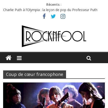
Récents :
Charlie Puth à l’Olympia : la leçon de pop du Professeur Puth
Festival Triptyque : un nouveau festival de musique indépendant
à Montréal
Hellfest 2026 vendredi : température et émotions en hausse
Hellfest 2026 jeudi : impossible de choisir entre chaleur et bonne
humeur
Première édition du Midgard Festival : entre bière, métal et
tatouages
Coup de cœur francophone