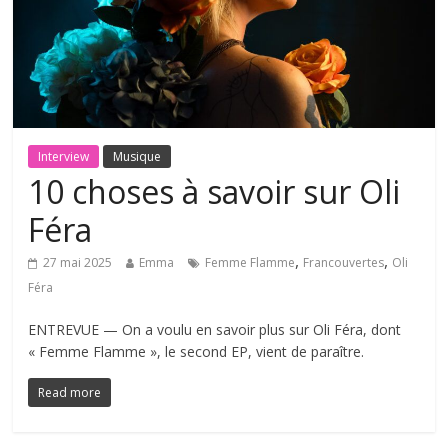
Interview
Musique
10 choses à savoir sur Oli
Féra
,
,
27 mai 2025
Emma
Femme Flamme
Francouvertes
Oli
Féra
ENTREVUE — On a voulu en savoir plus sur Oli Féra, dont
« Femme Flamme », le second EP, vient de paraître.
Read more