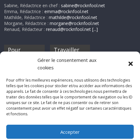
Sabine, Rédactrice en chef :
sabine@rocknfool.net
Emma, Rédactrice :
emma@rocknfool.net
Mathilde, Rédactrice :
mathilde@rocknfool.net
Morgane, Rédactrice :
morgane@rocknfool.net
Renaud, Rédacteur :
renaud@rocknfool.net
[...]
Pour
Travailler
nourrir ta
pour nous ?
Gérer le consentement aux
discothèque
cookies
Si tu souhaites
contribuer à
Pour offrir les meilleures expériences, nous utilisons des technologies
Rocknfool, n'hésite
telles que les cookies pour stocker et/ou accéder aux informations des
pas à nous envoyer
appareils. Le fait de consentir à ces technologies nous permettra de
tes chroniques de
traiter des données telles que le comportement de navigation ou les ID
concerts, de films,
uniques sur ce site. Le fait de ne pas consentir ou de retirer son
séries ou des billets
consentement peut avoir un effet négatif sur certaines caractéristiques
d'humeur :
et fonctions.
sabine@rocknfool.
net
Accepter