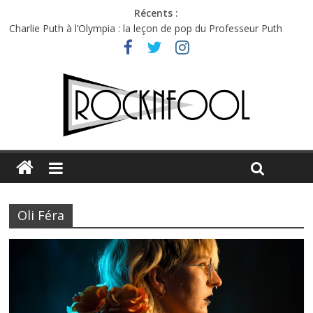
Récents :
Charlie Puth à l’Olympia : la leçon de pop du Professeur Puth
Festival Triptyque : un nouveau festival de musique indépendant
à Montréal
Hellfest 2026 vendredi : température et émotions en hausse
Hellfest 2026 jeudi : impossible de choisir entre chaleur et bonne
humeur
Première édition du Midgard Festival : entre bière, métal et
tatouages
Oli Féra